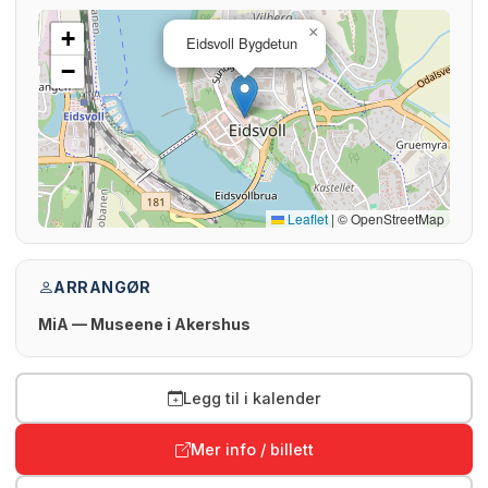
×
+
Eidsvoll Bygdetun
−
Leaflet
|
© OpenStreetMap
ARRANGØR
MiA — Museene i Akershus
Legg til i kalender
Mer info / billett