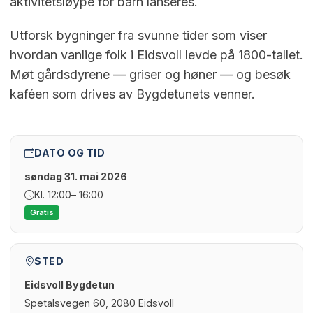
aktivitetsløype for barn lanseres.
Utforsk bygninger fra svunne tider som viser
hvordan vanlige folk i Eidsvoll levde på 1800-tallet.
Møt gårdsdyrene — griser og høner — og besøk
kaféen som drives av Bygdetunets venner.
DATO OG TID
søndag 31. mai 2026
Kl. 12:00
– 16:00
Gratis
STED
Eidsvoll Bygdetun
Spetalsvegen 60, 2080 Eidsvoll