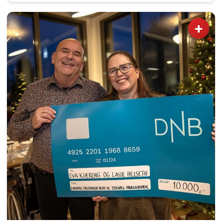
ofte er gratis. Det var nok et lite glimt i øyet hos
dem som hadde planlagt juletrefest på Gladbakk
+
akkurat denne dagen. 13. januar er jo
tjuendedagen - den dagen våre forfedre
tradisjonelt jaget jula på dør med kosteskaft og
festligheter. «Tjugandedags-Knut jagar jula ut»,
het det i gamle dager, og på ...