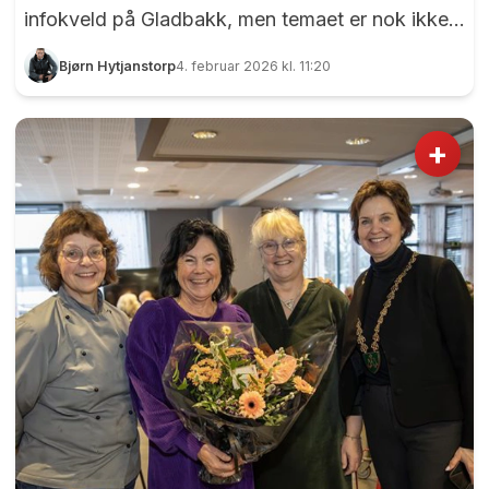
infokveld på Gladbakk, men temaet er nok ikke
det enkleste å snakke om rundt middagsbordet.
Bjørn Hytjanstorp
4. februar 2026 kl. 11:20
Men kanskje nettopp derfor er det så viktig at
noen tør.
+