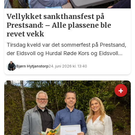
Vellykket sankthansfest på
Prestsand: – Alle plassene ble
revet vekk
Tirsdag kveld var det sommerfest på Prestsand,
der Eidsvoll og Hurdal Røde Kors og Eidsvoll
Frivilligsentral hadde gått sammen om en
Bjørn Hytjanstorp
24. juni 2026 kl. 13:40
sankthansfeiring for hjemmeboende eldre og
pensjonister.
+