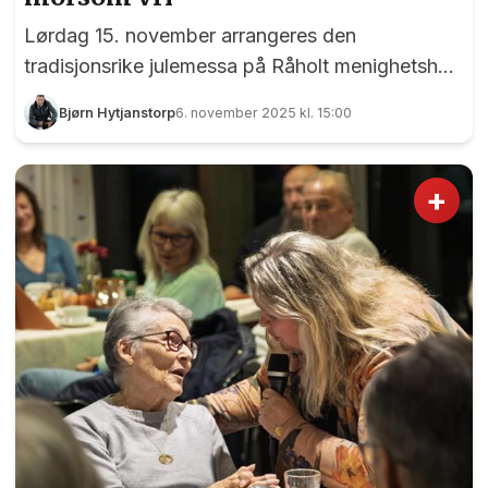
Lørdag 15. november arrangeres den
tradisjonsrike julemessa på Råholt menighetshus.
Som vanlig vil det bli salg av mange spennende
Bjørn Hytjanstorp
6. november 2025 kl. 15:00
gjenstander, men også barnetombola, åresalg og
ikke minst en morsom vri med to kjente karer.....
+