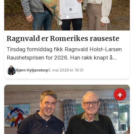
Ragnvald er Romerikes rauseste
Tirsdag formiddag fikk Ragnvald Holst-Larsen
Raushetsprisen for 2026. Han rakk knapt å
takke før planen for halvparten av prispengene
Bjørn Hytjanstorp
5. mai 2026 kl. 16:31
var lagt, og selvsagt skal de brukes på andre.
+