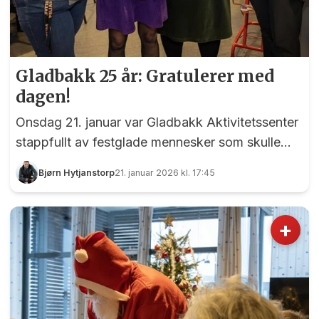
Gladbakk 25 år: Gratulerer med
dagen!
Onsdag 21. januar var Gladbakk Aktivitetssenter
stappfullt av festglade mennesker som skulle
markere 25-årsdagen til det fantastiske
Bjørn Hytjanstorp
21. januar 2026 kl. 17:45
miljøsenteret for eldre midt i hjertet av Råholt.
Med kake og kaffe fra klokken 13:00, og en
uforglemmelig allsangkonsert fra klokken 13:40,
+
ble jubileumsmarkeringen en varm feiring av et
senter som har betydd enormt for
lokalsamfunnet i søndre del av kommunen.