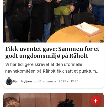
Fikk uventet gave: Sammen for et
godt ungdomsmiljø på Råholt
Vi har tidligere skrevet at den uformelle
navnekomitéen på Råholt fikk satt et punktum
for arbeidet sitt da en stor utgave av det
Bjørn Hytjanstorp
13. november 2025 kl. 13:35
historiske Råholt-kartet ble overlevert til Eidsvoll
kommune. Det skjedde i sommer da kartgruppas
medlemmer fikk audiens i formannskapet . Men
+
en liten, og ikke uvesentlig ting, gjensto for den