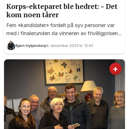
Korps-ekteparet ble hedret: - Det
kom noen tårer
Fem «kandidater» fordelt på syv personer var
med i finalerunden da vinneren av frivilligprisen
for 2025 ble offentliggjort fredag. - Da vi gikk ut
Bjørn Hytjanstorp
6. desember 2025 kl. 12:45
og fortalte at vi trengte nominasjoner til årets
pris ramlet det inn nominasjoner. Vi hadde derfor
mange gode kandidater å velge mellom, men vi i
+
styret har endt opp med fem verdige kandidater.
Og - hvis noen er uenig er det ikke mulig med
benkeforslag , sa styreleder i Eidsvoll
Frivilligsentral Kim Ankersten. Fra venstre Kim
Ankersten, Irene Enges...