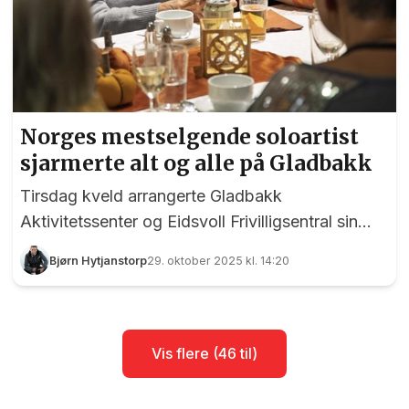
Norges mestselgende soloartist
sjarmerte alt og alle på Gladbakk
Tirsdag kveld arrangerte Gladbakk
Aktivitetssenter og Eidsvoll Frivilligsentral sin
tradisjonsrike høstfest på Gladbakk. I tillegg til å
Bjørn Hytjanstorp
29. oktober 2025 kl. 14:20
bli servert høstsuppe og tilslørte bondepiker fikk
publikum stifte bekjentskap med Norges
mestselgende soloartist Anita Hegerland (64).
Anita Hegerland og blinde Marie Smedsrud (65)
Vis flere (46 til)
fant tonen på Gladbakk. Foto: Bjørn Hytjanstorp