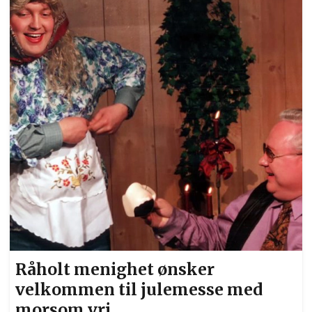
driftige gjengen. Nemlig å gi bort overskuddet
fra salget av kartene til en god sak. Marit
Lunddal Løken, Einar Madsen, Stein Holt, Geir
Sørensen og Jan Oskar Slaatbraaten h...
Råholt menighet ønsker
velkommen til julemesse med
morsom vri