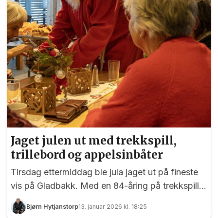
Jaget julen ut med trekkspill,
trillebord og appelsinbåter
Tirsdag ettermiddag ble jula jaget ut på fineste
vis på Gladbakk. Med en 84-åring på trekkspill,
nisse med trillebord og gang rundt juletreet fikk
Bjørn Hytjanstorp
13. januar 2026 kl. 18:25
vi det synlige beviset på at den beste gleden