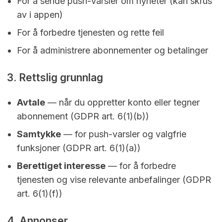
For å sende push-varsler om nyheter (kan skrus
av i appen)
For å forbedre tjenesten og rette feil
For å administrere abonnementer og betalinger
3. Rettslig grunnlag
Avtale
— når du oppretter konto eller tegner
abonnement (GDPR art. 6(1)(b))
Samtykke
— for push-varsler og valgfrie
funksjoner (GDPR art. 6(1)(a))
Berettiget interesse
— for å forbedre
tjenesten og vise relevante anbefalinger (GDPR
art. 6(1)(f))
4. Annonser