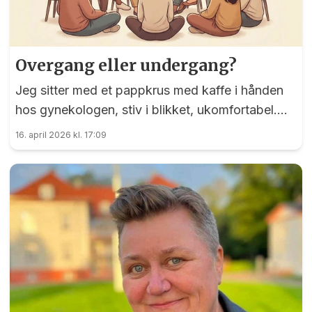
Overgang eller undergang?
Jeg sitter med et pappkrus med kaffe i hånden
hos gynekologen, stiv i blikket, ukomfortabel.
«Du har kommet i overgangsalderen ja, har du
16. april 2026 kl. 17:09
noen plager?» Hodet eksploderer, innvendig!
Kan jeg si det, alt det rare som foregår i hodet
og i kroppen?