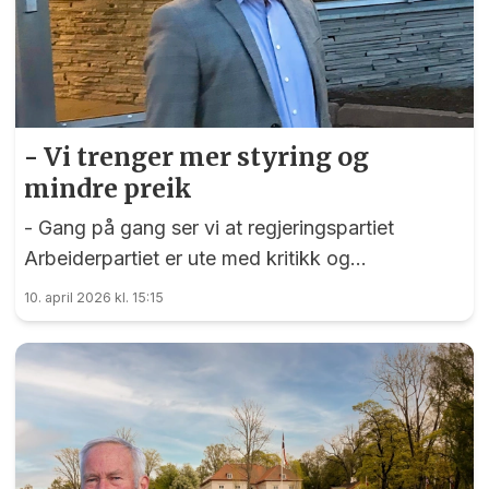
- Vi trenger mer styring og
mindre preik
- Gang på gang ser vi at regjeringspartiet
Arbeiderpartiet er ute med kritikk og
skremselspropaganda mot deres motstandere,
10. april 2026 kl. 15:15
sier Thomas Jacobsson i dette leserinnlegget.