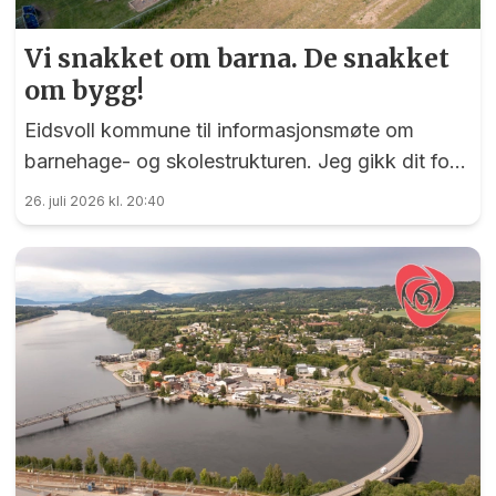
Vi snakket om barna. De snakket
om bygg!
Eidsvoll kommune til informasjonsmøte om
barnehage- og skolestrukturen. Jeg gikk dit for
å bli klokere. Jeg gikk hjem mer urolig enn da jeg
26. juli 2026 kl. 20:40
kom.