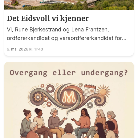
Det Eidsvoll vi kjenner
Vi, Rune Bjerkestrand og Lena Frantzen,
ordførerkandidat og varaordførerkandidat for
Eidsvoll Arbeiderparti, leste EidsvollPuls mandag
6. mai 2026 kl. 11:40
4. mai, og kjente at vi fikk lyst til å si noe.