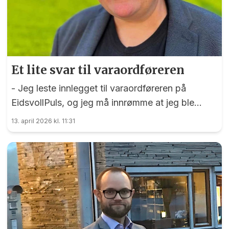
Et lite svar til varaordføreren
- Jeg leste innlegget til varaordføreren på
EidsvollPuls, og jeg må innrømme at jeg ble
sittende og lure litt. Ikke bare på innholdet, men
13. april 2026 kl. 11:31
på hva slags innlegg dette egentlig er.