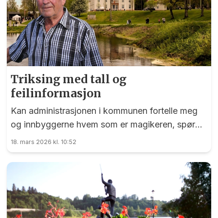
Triksing med tall og
feilinformasjon
Kan administrasjonen i kommunen fortelle meg
og innbyggerne hvem som er magikeren, spør
Hugo Aurdal i dette leserinnlegget.
18. mars 2026 kl. 10:52