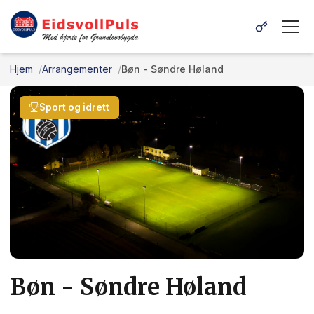
Hjem
Arrangementer
Bøn - Søndre Høland
Sport og idrett
Bøn - Søndre Høland