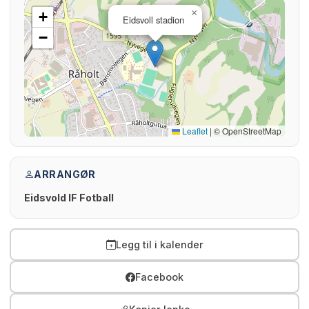
×
+
Eidsvoll stadion
−
Leaflet
|
© OpenStreetMap
ARRANGØR
Eidsvold IF Fotball
Legg til i kalender
Facebook