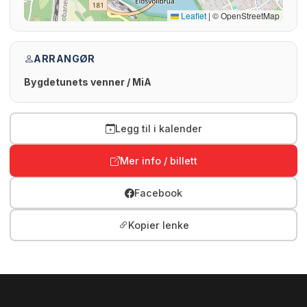
Leaflet
|
© OpenStreetMap
ARRANGØR
Bygdetunets venner / MiA
Legg til i kalender
Mer info / billett
Facebook
Kopier lenke