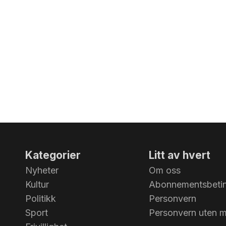
Kategorier
Litt av hvert
Nyheter
Om oss
Kultur
Abonnementsbetin
Politikk
Personvern
Sport
Personvern uten 