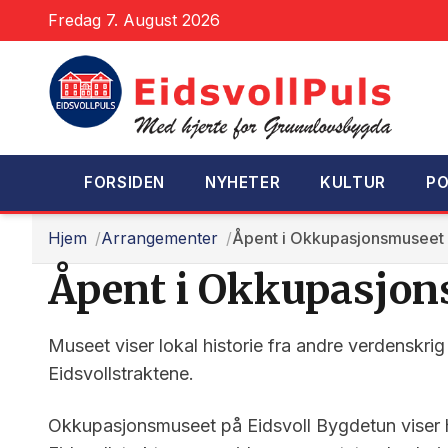
Fredag 7. August 2026
FORSIDEN
NYHETER
KULTUR
PO
Hjem
Arrangementer
Åpent i Okkupasjonsmuseet
Åpent i Okkupasjo
Museet viser lokal historie fra andre verdenskri
Eidsvollstraktene.
Okkupasjonsmuseet på Eidsvoll Bygdetun viser h