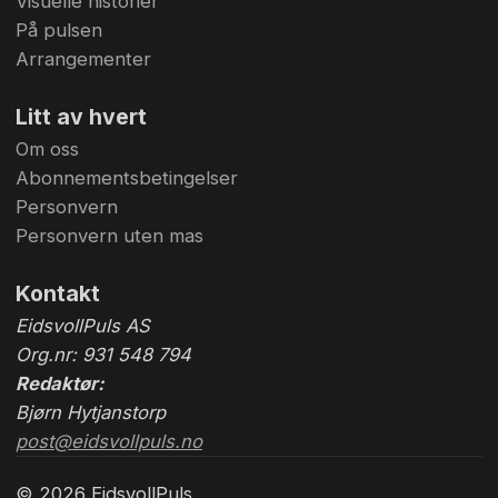
Visuelle historier
På pulsen
Arrangementer
Litt av hvert
Om oss
Abonnementsbetingelser
Personvern
Personvern uten mas
Kontakt
EidsvollPuls AS
Org.nr: 931 548 794
Redaktør:
Bjørn Hytjanstorp
post@eidsvollpuls.no
© 2026 EidsvollPuls