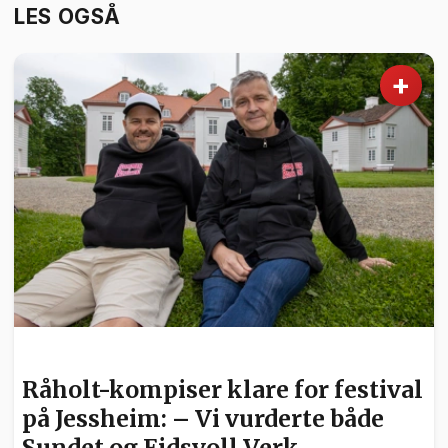
LES OGSÅ
+
NYHETER
Råholt-kompiser klare for festival
på Jessheim: – Vi vurderte både
Sundet og Eidsvoll Verk