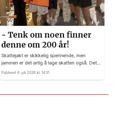
- Tenk om noen finner
denne om 200 år!
Skattejakt er skikkelig spennende, men
jammen er det artig å lage skatten også. Det
kan nemlig elevene ved Vilberg barneskole
Publisert 6. juli 2026 kl. 14:31
skrive under på. Denne saken ble publisert for
første gang 15. juni 2023