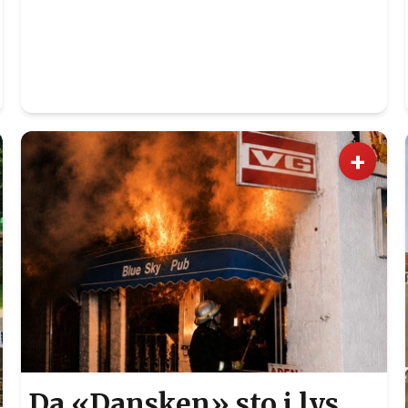
+
Da «Dansken» sto i lys