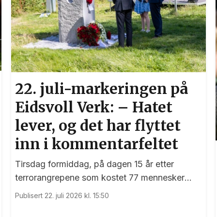
22. juli-markeringen på
Eidsvoll Verk: – Hatet
lever, og det har flyttet
inn i kommentarfeltet
Tirsdag formiddag, på dagen 15 år etter
terrorangrepene som kostet 77 mennesker
livet, var det en sterk markering ved 22. juli-
Publisert 22. juli 2026 kl. 15:50
monumentet på Eidsvoll Verk.