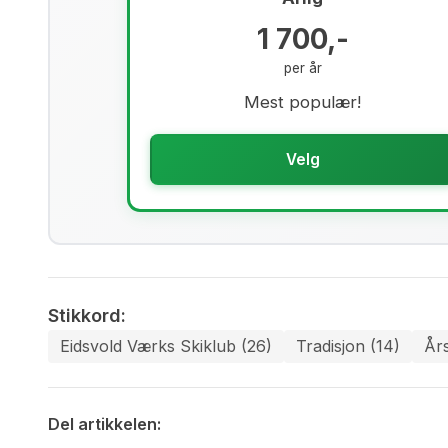
1 700,-
per år
Mest populær!
Velg
Stikkord:
Eidsvold Værks Skiklub (26)
Tradisjon (14)
År
Del artikkelen: