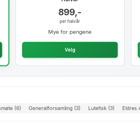
899,-
per halvår
Mye for pengene
Velg
smøte (6)
Generalforsamling (3)
Lutefisk (3)
Eldres 