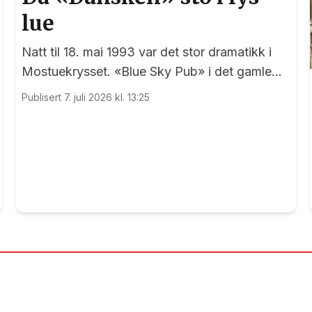
lue
Natt til 18. mai 1993 var det stor dramatikk i
Mostuekrysset. «Blue Sky Pub» i det gamle
Autoimport-bygget sto plutselig i full fyr, og
Publisert 7. juli 2026 kl. 13:25
vegg-i-vegg hadde Børselars sitt våpenlager.
Kunne det går bra?