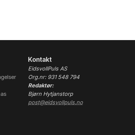
Kontakt
EidsvollPuls AS
gelser
Org.nr: 931 548 794
Redaktør:
mas
Bjørn Hytjanstorp
post@eidsvollpuls.no