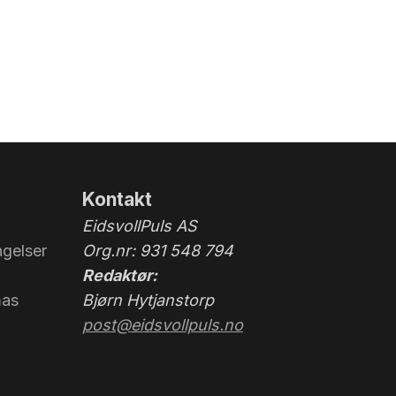
Kontakt
EidsvollPuls AS
gelser
Org.nr: 931 548 794
Redaktør:
mas
Bjørn Hytjanstorp
post@eidsvollpuls.no