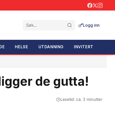
Logg inn
Søk
GE
HELSE
UTDANNING
INVITERT
igger de gutta!
Lesetid: ca. 3 minutter