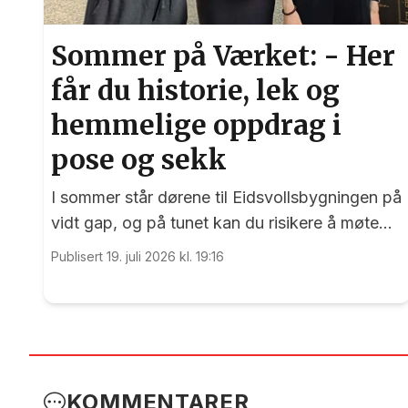
Sommer på Værket: - Her
får du historie, lek og
hemmelige oppdrag i
pose og sekk
I sommer står dørene til Eidsvollsbygningen på
vidt gap, og på tunet kan du risikere å møte
blide og hjelpsomme sommervikarer som mer
Publisert 19. juli 2026 kl. 19:16
enn gjerne guider deg.
KOMMENTARER