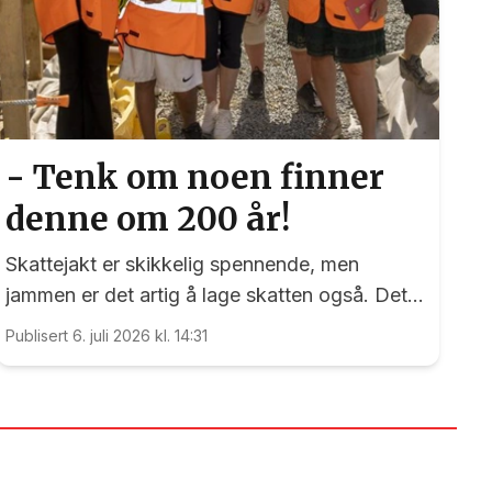
- Tenk om noen finner
denne om 200 år!
Skattejakt er skikkelig spennende, men
jammen er det artig å lage skatten også. Det
kan nemlig elevene ved Vilberg barneskole
Publisert 6. juli 2026 kl. 14:31
skrive under på. Denne saken ble publisert for
første gang 15. juni 2023