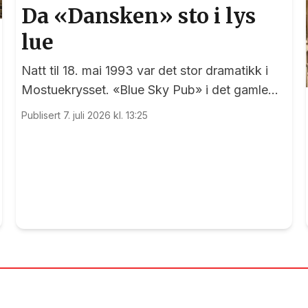
Da «Dansken» sto i lys
lue
Natt til 18. mai 1993 var det stor dramatikk i
Mostuekrysset. «Blue Sky Pub» i det gamle
Autoimport-bygget sto plutselig i full fyr, og
Publisert 7. juli 2026 kl. 13:25
vegg-i-vegg hadde Børselars sitt våpenlager.
Kunne det går bra?