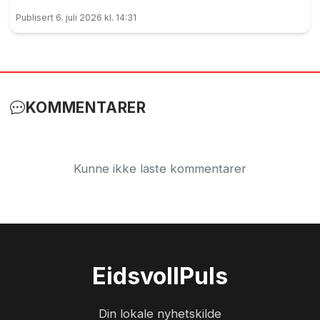
elevene ved Vilberg barneskole skrive under på.
Publisert 6. juli 2026 kl. 14:31
Denne saken ble publisert for første gang 15. juni
2023
KOMMENTARER
Kunne ikke laste kommentarer
Eidsvoll
Puls
Din lokale nyhetskilde