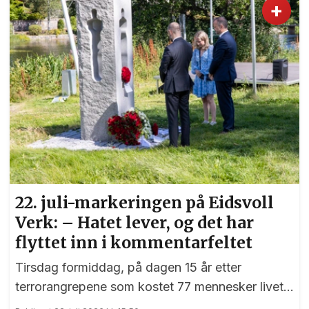
+
22. juli-markeringen på Eidsvoll
Verk: – Hatet lever, og det har
flyttet inn i kommentarfeltet
Tirsdag formiddag, på dagen 15 år etter
terrorangrepene som kostet 77 mennesker livet,
var det en sterk markering ved 22. juli-