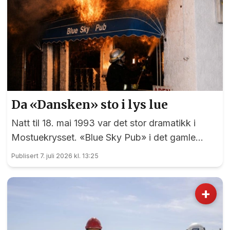
Da «Dansken» sto i lys lue
Natt til 18. mai 1993 var det stor dramatikk i
Mostuekrysset. «Blue Sky Pub» i det gamle
Autoimport-bygget sto plutselig i full fyr, og
Publisert 7. juli 2026 kl. 13:25
vegg-i-vegg hadde Børselars sitt våpenlager.
Kunne det går bra?
+