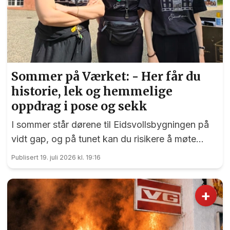
Sommer på Værket: - Her får du
historie, lek og hemmelige
oppdrag i pose og sekk
I sommer står dørene til Eidsvollsbygningen på
vidt gap, og på tunet kan du risikere å møte
blide og hjelpsomme sommervikarer som mer
Publisert 19. juli 2026 kl. 19:16
enn gjerne guider deg.
+