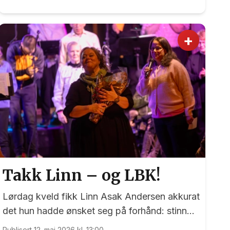
det «Annie Kids» som stor på plakaten, og i
tittelrollen imponerte 10 år gamle Martine
Henaas.
+
Takk Linn – og LBK!
Lørdag kveld fikk Linn Asak Andersen akkurat
det hun hadde ønsket seg på forhånd: stinn
brakke i låven på Minne Gård.
Publisert 12. mai 2026 kl. 13:00