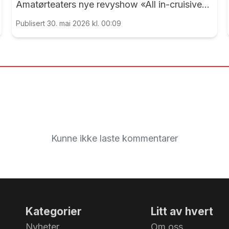
Amatørteaters nye revyshow «All in-cruisive» i
Panorama. Først på nest siste spillekveld
Publisert 30. mai 2026 kl. 00:09
hadde EidsvollPuls anledning til i mønstre på
«MS Panorama Tropicana»....
Kunne ikke laste kommentarer
Kategorier
Litt av hvert
Nyheter
Om oss