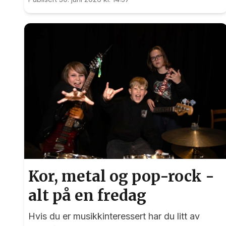
delsfinalen i VM.
Kor, metal og pop-rock -
alt på en fredag
Hvis du er musikkinteressert har du litt av