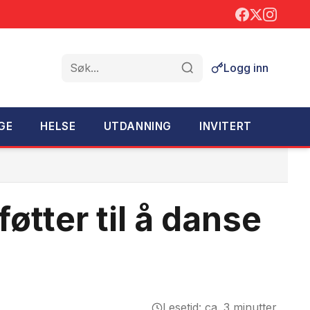
Logg inn
Søk
GE
HELSE
UTDANNING
INVITERT
føtter til å danse
Lesetid: ca. 3 minutter