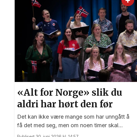
«Alt for Norge» slik du
aldri har hørt den før
Det kan ikke være mange som har unngått å
få det med seg, men om noen timer skal
Norge spille mot Elfenbenskysten i 16-
Publisert 30. juni 2026 kl. 14:57