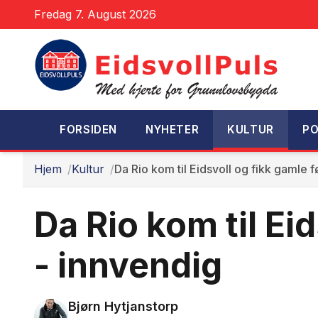
Fredag 7. August 2026
FORSIDEN
NYHETER
KULTUR
PO
Hjem
Kultur
Da Rio kom til Eidsvoll og fikk gamle fø
Da Rio kom til Eid
- innvendig
Bjørn Hytjanstorp