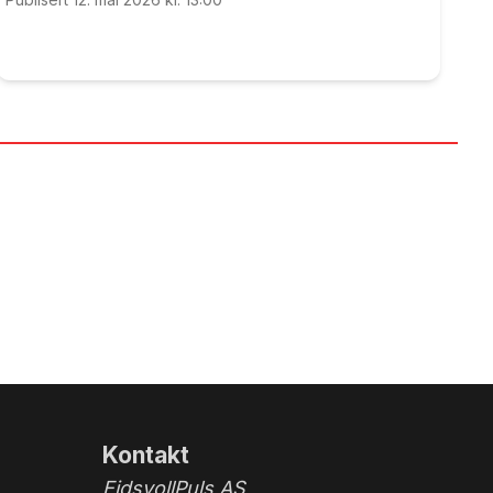
Kontakt
EidsvollPuls AS