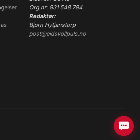
gelser
Org.nr: 931 548 794
Redaktør:
mas
Bjørn Hytjanstorp
post@eidsvollpuls.no