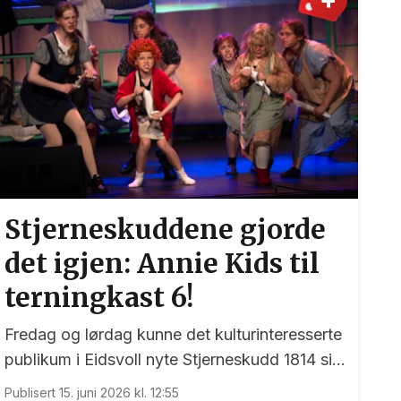
Stjerneskuddene gjorde
det igjen: Annie Kids til
terningkast 6!
Fredag og lørdag kunne det kulturinteresserte
publikum i Eidsvoll nyte Stjerneskudd 1814 sin
femte forestilling på tre år. Denne gangen var
Publisert 15. juni 2026 kl. 12:55