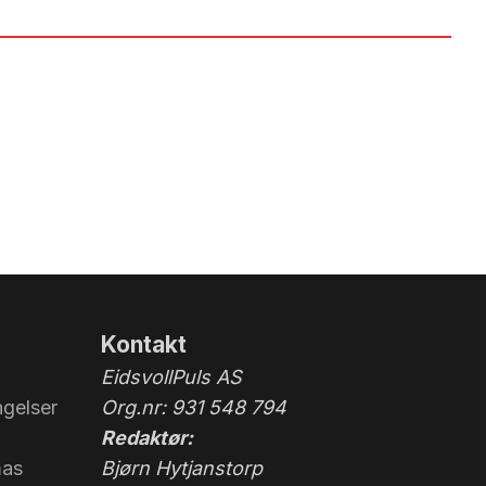
Kontakt
EidsvollPuls AS
gelser
Org.nr: 931 548 794
Redaktør:
mas
Bjørn Hytjanstorp