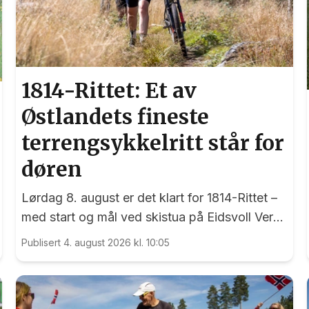
1814-Rittet: Et av
Østlandets fineste
terrengsykkelritt står for
døren
Lørdag 8. august er det klart for 1814-Rittet –
med start og mål ved skistua på Eidsvoll Verk
- et ritt som har sine røtter tilbake til 1998.
Publisert 4. august 2026 kl. 10:05