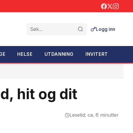
Logg inn
Søk
GE
HELSE
UTDANNING
INVITERT
 hit og dit
Lesetid: ca. 6 minutter