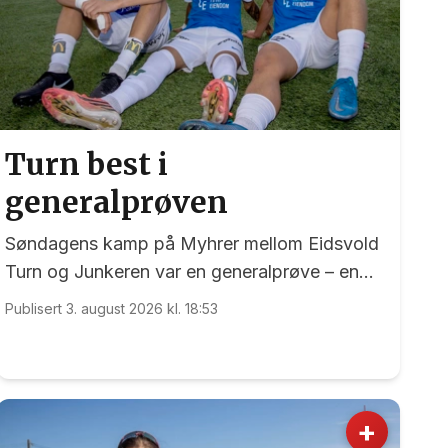
Turn best i
generalprøven
Søndagens kamp på Myhrer mellom Eidsvold
Turn og Junkeren var en generalprøve – en
generalprøve før kommende helgs toppkamp
Publisert 3. august 2026 kl. 18:53
på Myhrer mellom Turn og Levanger.
+