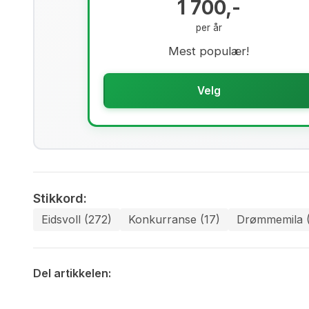
1 700,-
per år
Mest populær!
Velg
Stikkord:
Eidsvoll (272)
Konkurranse (17)
Drømmemila (
Del artikkelen: