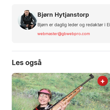
Bjørn Hytjanstorp
Bjørn er daglig leder og redaktør i 
webmaster@gbwebpro.com
Les også
+