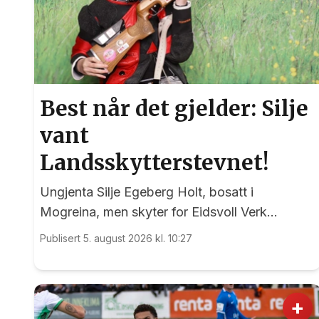
Best når det gjelder: Silje
vant
Landsskytterstevnet!
Ungjenta Silje Egeberg Holt, bosatt i
Mogreina, men skyter for Eidsvoll Verk
Skytterlag, imponerte alle under onsdagens
Publisert 5. august 2026 kl. 10:27
banefinale i rekruttklassen under
Landsskytterstevnet på Lesja.
+