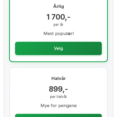
Årlig
1 700,-
per år
Mest populær!
Velg
Halvår
899,-
per halvår
Mye for pengene