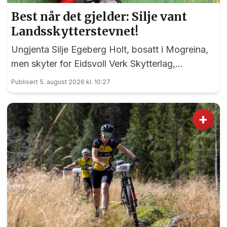
Best når det gjelder: Silje vant
Landsskytterstevnet!
Ungjenta Silje Egeberg Holt, bosatt i Mogreina,
men skyter for Eidsvoll Verk Skytterlag,
imponerte alle under onsdagens banefinale i
Publisert 5. august 2026 kl. 10:27
rekruttklassen under Landsskytterstevnet på
Lesja.
+