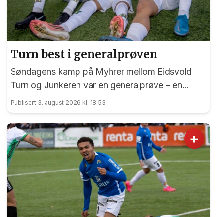
Turn best i generalprøven
Søndagens kamp på Myhrer mellom Eidsvold
Turn og Junkeren var en generalprøve – en
generalprøve før kommende helgs toppkamp på
Publisert 3. august 2026 kl. 18:53
Myhrer mellom Turn og Levanger.
+