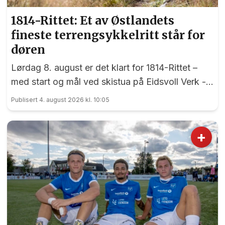
1814-Rittet: Et av Østlandets
fineste terrengsykkelritt står for
døren
Lørdag 8. august er det klart for 1814-Rittet –
med start og mål ved skistua på Eidsvoll Verk -
et ritt som har sine røtter tilbake til 1998.
Publisert 4. august 2026 kl. 10:05
+