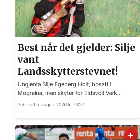
Best når det gjelder: Silje
vant
Landsskytterstevnet!
Ungjenta Silje Egeberg Holt, bosatt i
Mogreina, men skyter for Eidsvoll Verk
Skytterlag, imponerte alle under onsdagens
Publisert 5. august 2026 kl. 10:27
banefinale i rekruttklassen under
Landsskytterstevnet på Lesja.
+