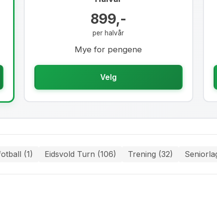
899,-
per halvår
Mye for pengene
Velg
otball (1)
Eidsvold Turn (106)
Trening (32)
Seniorla