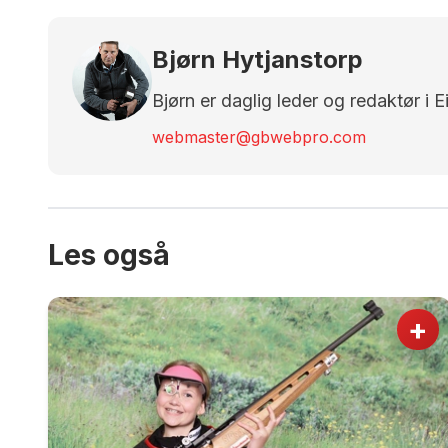
Bjørn Hytjanstorp
Bjørn er daglig leder og redaktør i 
webmaster@gbwebpro.com
Les også
+