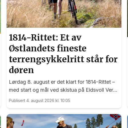
1814-Rittet: Et av
Østlandets fineste
terrengsykkelritt står for
døren
Lørdag 8. august er det klart for 1814-Rittet –
med start og mål ved skistua på Eidsvoll Verk
- et ritt som har sine røtter tilbake til 1998.
Publisert 4. august 2026 kl. 10:05