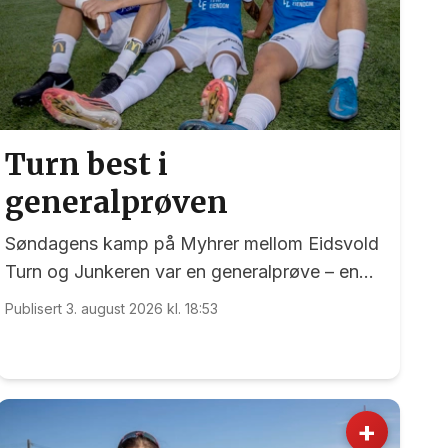
Turn best i
generalprøven
Søndagens kamp på Myhrer mellom Eidsvold
Turn og Junkeren var en generalprøve – en
generalprøve før kommende helgs toppkamp
Publisert 3. august 2026 kl. 18:53
på Myhrer mellom Turn og Levanger.
+