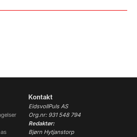
Kontakt
EidsvollPuls AS
gelser
Org.nr: 931 548 794
Redaktør:
mas
Bjørn Hytjanstorp