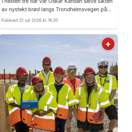
I nesten tre tiår var Oskar Karlsen selve lukten
av nystekt brød langs Trondheimsvegen på
Dal.
Publisert 21. juli 2026 kl. 16:20
+