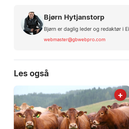
Bjørn Hytjanstorp
Bjørn er daglig leder og redaktør i 
webmaster@gbwebpro.com
Les også
+