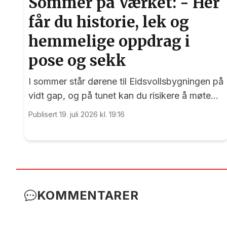
Sommer på Værket: - Her
får du historie, lek og
hemmelige oppdrag i
pose og sekk
I sommer står dørene til Eidsvollsbygningen på
vidt gap, og på tunet kan du risikere å møte
blide og hjelpsomme sommervikarer som mer
Publisert 19. juli 2026 kl. 19:16
enn gjerne guider deg.
KOMMENTARER