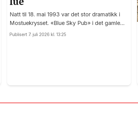
lue
Natt til 18. mai 1993 var det stor dramatikk i
Mostuekrysset. «Blue Sky Pub» i det gamle
Autoimport-bygget sto plutselig i full fyr, og
Publisert 7. juli 2026 kl. 13:25
vegg-i-vegg hadde Børselars sitt våpenlager.
Kunne det går bra?