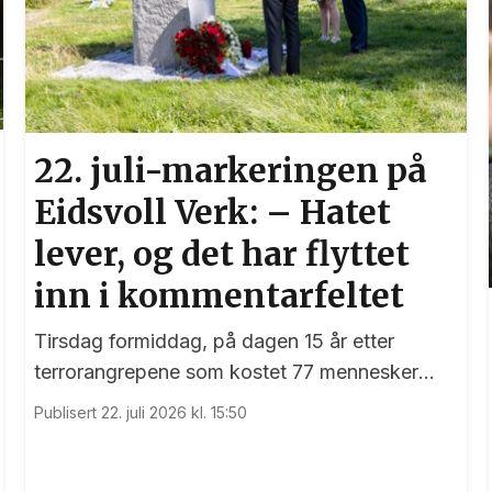
22. juli-markeringen på
Eidsvoll Verk: – Hatet
lever, og det har flyttet
inn i kommentarfeltet
Tirsdag formiddag, på dagen 15 år etter
terrorangrepene som kostet 77 mennesker
livet, var det en sterk markering ved 22. juli-
Publisert 22. juli 2026 kl. 15:50
monumentet på Eidsvoll Verk.