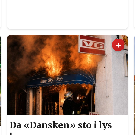
+
Da «Dansken» sto i lys