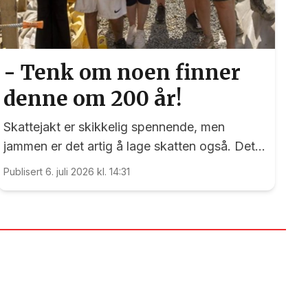
- Tenk om noen finner
denne om 200 år!
Skattejakt er skikkelig spennende, men
jammen er det artig å lage skatten også. Det
kan nemlig elevene ved Vilberg barneskole
Publisert 6. juli 2026 kl. 14:31
skrive under på. Denne saken ble publisert for
første gang 15. juni 2023