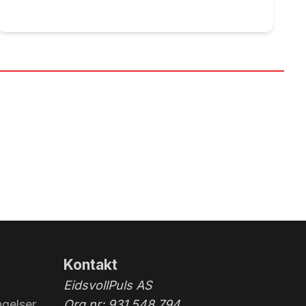
Kontakt
EidsvollPuls AS
gelser
Org.nr: 931 548 794