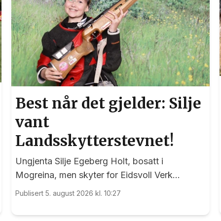
Best når det gjelder: Silje
vant
Landsskytterstevnet!
Ungjenta Silje Egeberg Holt, bosatt i
Mogreina, men skyter for Eidsvoll Verk
Skytterlag, imponerte alle under onsdagens
Publisert 5. august 2026 kl. 10:27
banefinale i rekruttklassen under
Landsskytterstevnet på Lesja.