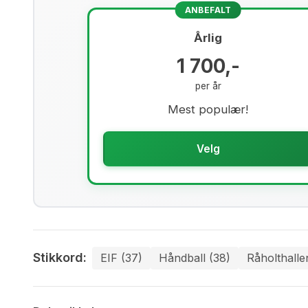
ANBEFALT
Årlig
1 700,-
per år
Mest populær!
Velg
Stikkord:
EIF (37)
Håndball (38)
Råholthalle