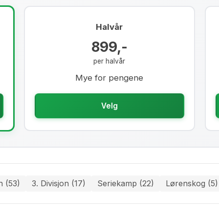
Halvår
899,-
per halvår
Mye for pengene
Velg
n (53)
3. Divisjon (17)
Seriekamp (22)
Lørenskog (5)