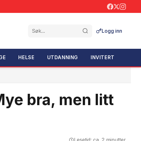
Logg inn
Søk
GE
HELSE
UTDANNING
INVITERT
Mye bra, men litt
Lesetid: ca. 2 minutter