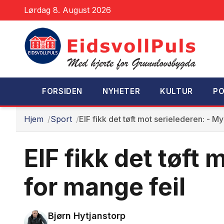
Lørdag 8. August 2026
FORSIDEN
NYHETER
KULTUR
PO
Hjem
Sport
EIF fikk det tøft mot serielederen: - My
EIF fikk det tøft 
for mange feil
Bjørn Hytjanstorp