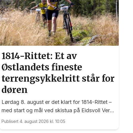
1814-Rittet: Et av
Østlandets fineste
terrengsykkelritt står for
døren
Lørdag 8. august er det klart for 1814-Rittet –
med start og mål ved skistua på Eidsvoll Verk
- et ritt som har sine røtter tilbake til 1998.
Publisert 4. august 2026 kl. 10:05