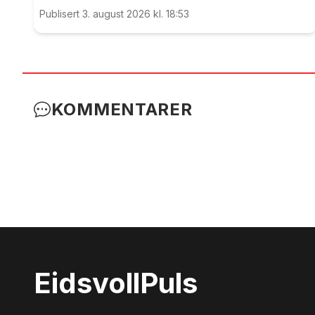
generalprøve før kommende helgs toppkamp
Publisert 3. august 2026 kl. 18:53
på Myhrer mellom Turn og Levanger.
KOMMENTARER
Eidsvoll
Puls