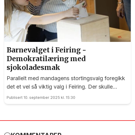
Barnevalget i Feiring -
Demokratilæring med
sjokoladesmak
Parallelt med mandagens stortingsvalg foregikk
det et vel så viktig valg i Feiring. Der skulle
nemlig bygdas barn og unge stemme over
Publisert 10. september 2025 kl. 15:30
hvilken Twist som er best. Kandidatene var vel
så fargerike som de ekte partiene – selv om
fargen på vinneren.......