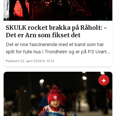
SKULK rocket brakka på Råholt: -
Det er Arn som fikset det
Det er noe fascinerende med et band som har
spilt for fulle hus i Trondheim og er på P3 Urørt –
tar seg tid til spille på fritidsklubben på Råholt en
Publisert 22. april 2026 kl. 10:13
aprilkveld.
+