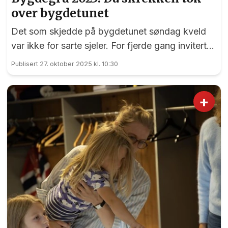
over bygdetunet
Det som skjedde på bygdetunet søndag kveld
var ikke for sarte sjeler. For fjerde gang inviterte
nemlig den driftige gjengen bak Bygdegru-
Publisert 27. oktober 2025 kl. 10:30
konseptet til en skremmende aften i bekmørket
på Klokkerenga. Med rundt 115 frivillige i sving
+
og over 1030 personer innenfor Bygdegru-
dørene er det et enormt arrangement. Og
kanskje det mest imponerende av alt: det er helt
gratis.