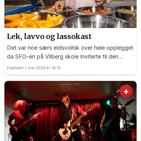
Lek, lavvo og lassokast
Det var noe særs eidsvollsk over hele opplegget
da SFO-en på Vilberg skole inviterte til den
nasjonale SFO-dagen onsdag denne uken.
Publisert 1. mai 2026 kl. 19:15
+