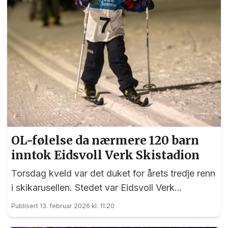
OL-følelse da nærmere 120 barn
inntok Eidsvoll Verk Skistadion
Torsdag kveld var det duket for årets tredje renn
i skikarusellen. Stedet var Eidsvoll Verk
Skistadion, og nærmere 120 ivrige barn i alderen
Publisert 13. februar 2026 kl. 11:20
tre til 14 år stilte til start med klassisk stil på