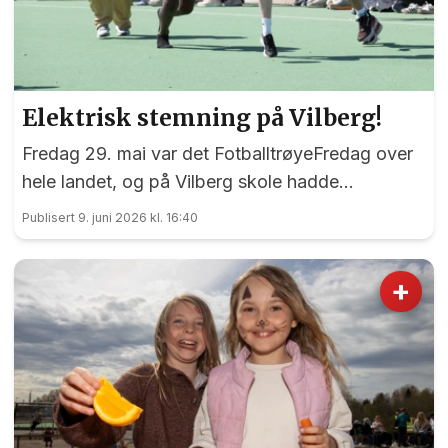
Elektrisk stemning på Vilberg!
Fredag 29. mai var det FotballtrøyeFredag over
hele landet, og på Vilberg skole hadde
avdelingsleder på SFO Siw Iren Hammeren-
Publisert 9. juni 2026 kl. 16:40
Lysjø trommet sammen alt som kunne krype og
gå til tidenes FotballtrøyeFredag i Eidsvoll.
+