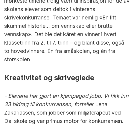
mørkeste timene trolig vært til inspirasjon for de av
skolens elever som deltok i vinterens
skrivekonkurranse. Temaet var nemlig «En litt
skummel historie… om vennskap eller brutte
vennskap». Det ble det kåret én vinner i hvert
klassetrinn fra 2. til 7. trinn – og blant disse, også
to hovedvinnere. Én fra småskolen, og én fra
storskolen.
Kreativitet og skriveglede
- Elevene har gjort en kjempegod jobb. Vi fikk inn
33 bidrag til konkurransen, forteller
Lena
Zakariassen, som jobber som miljøterapeut ved
Dal skole og var primus motor for konkurransen.