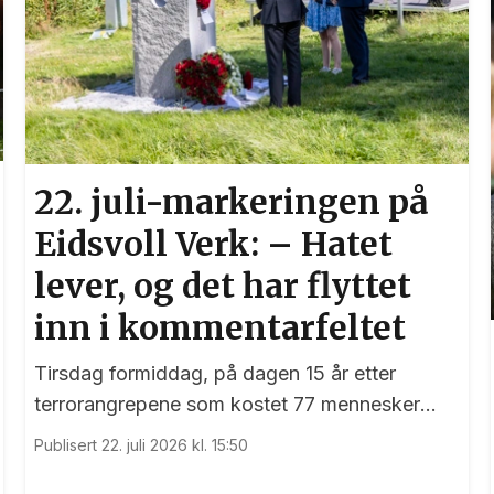
22. juli-markeringen på
Eidsvoll Verk: – Hatet
lever, og det har flyttet
inn i kommentarfeltet
Tirsdag formiddag, på dagen 15 år etter
terrorangrepene som kostet 77 mennesker
livet, var det en sterk markering ved 22. juli-
Publisert 22. juli 2026 kl. 15:50
monumentet på Eidsvoll Verk.