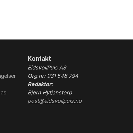
Kontakt
EidsvollPuls AS
gelser
Org.nr: 931 548 794
Redaktør:
mas
Bjørn Hytjanstorp
post@eidsvollpuls.no