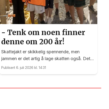
- Tenk om noen finner
denne om 200 år!
Skattejakt er skikkelig spennende, men
jammen er det artig å lage skatten også. Det
kan nemlig elevene ved Vilberg barneskole
Publisert 6. juli 2026 kl. 14:31
skrive under på. Denne saken ble publisert for
første gang 15. juni 2023