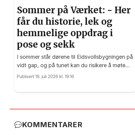
Sommer på Værket: - Her
får du historie, lek og
hemmelige oppdrag i
pose og sekk
I sommer står dørene til Eidsvollsbygningen på
vidt gap, og på tunet kan du risikere å møte
blide og hjelpsomme sommervikarer som mer
Publisert 19. juli 2026 kl. 19:16
enn gjerne guider deg.
KOMMENTARER