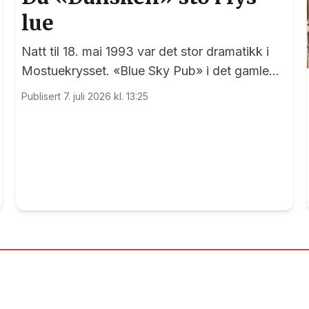
lue
Natt til 18. mai 1993 var det stor dramatikk i
Mostuekrysset. «Blue Sky Pub» i det gamle
Autoimport-bygget sto plutselig i full fyr, og
Publisert 7. juli 2026 kl. 13:25
vegg-i-vegg hadde Børselars sitt våpenlager.
Kunne det går bra?