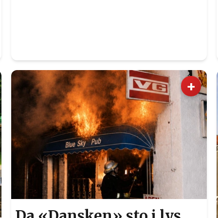
+
Da «Dansken» sto i lys