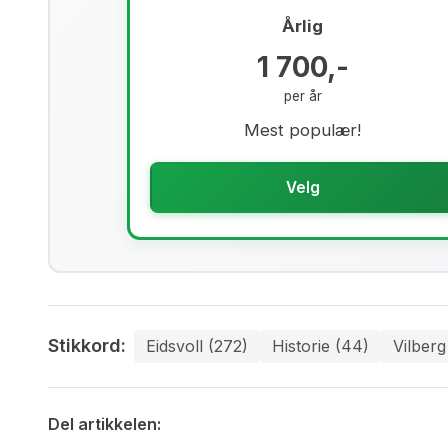
Årlig
1 700,-
per år
Mest populær!
Velg
Stikkord:
Eidsvoll (272)
Historie (44)
Vilberg
Del artikkelen: