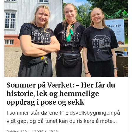
Sommer på Værket: - Her får du
historie, lek og hemmelige
oppdrag i pose og sekk
I sommer står dørene til Eidsvollsbygningen på
vidt gap, og på tunet kan du risikere å møte
blide og hjelpsomme sommervikarer som mer
Publisert 19. juli 2026 kl. 19:16