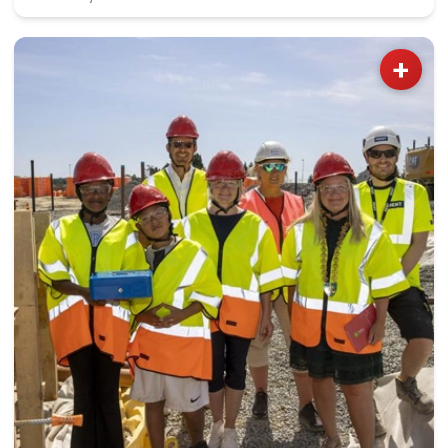
vegg-i-vegg hadde Børselars sitt våpenlager.
Kunne det går bra?
+