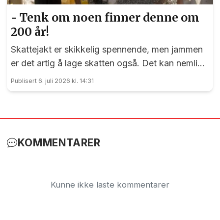
- Tenk om noen finner denne om
200 år!
Skattejakt er skikkelig spennende, men jammen
er det artig å lage skatten også. Det kan nemlig
elevene ved Vilberg barneskole skrive under på.
Publisert 6. juli 2026 kl. 14:31
Denne saken ble publisert for første gang 15. juni
2023
KOMMENTARER
Kunne ikke laste kommentarer