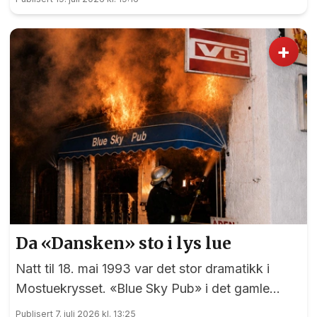
enn gjerne guider deg.
+
Da «Dansken» sto i lys lue
Natt til 18. mai 1993 var det stor dramatikk i
Mostuekrysset. «Blue Sky Pub» i det gamle
Autoimport-bygget sto plutselig i full fyr, og
Publisert 7. juli 2026 kl. 13:25