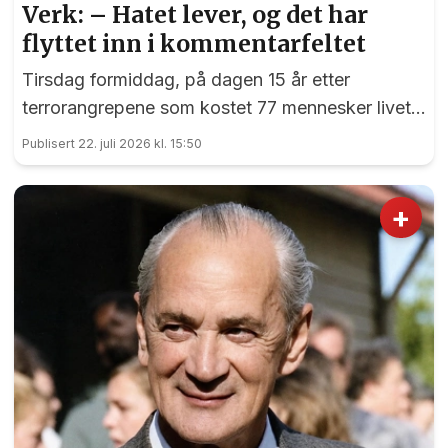
Verk: – Hatet lever, og det har
flyttet inn i kommentarfeltet
Tirsdag formiddag, på dagen 15 år etter
terrorangrepene som kostet 77 mennesker livet,
var det en sterk markering ved 22. juli-
Publisert 22. juli 2026 kl. 15:50
monumentet på Eidsvoll Verk.
+