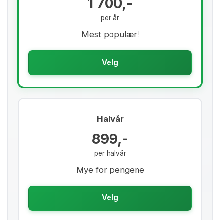
1 700,-
per år
Mest populær!
Velg
Halvår
899,-
per halvår
Mye for pengene
Velg