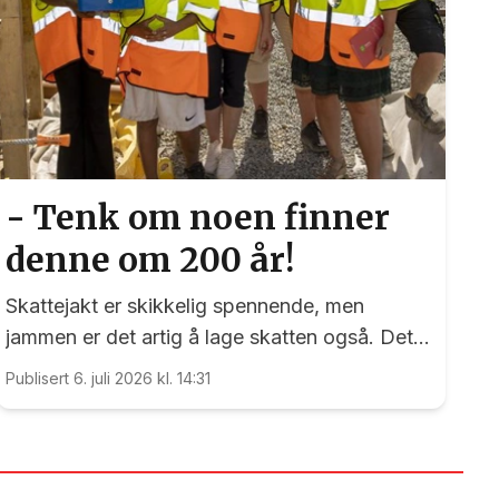
- Tenk om noen finner
denne om 200 år!
Skattejakt er skikkelig spennende, men
jammen er det artig å lage skatten også. Det
kan nemlig elevene ved Vilberg barneskole
Publisert 6. juli 2026 kl. 14:31
skrive under på. Denne saken ble publisert for
første gang 15. juni 2023