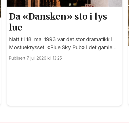
Da «Dansken» sto i lys
lue
Natt til 18. mai 1993 var det stor dramatikk i
Mostuekrysset. «Blue Sky Pub» i det gamle
Autoimport-bygget sto plutselig i full fyr, og
Publisert 7. juli 2026 kl. 13:25
vegg-i-vegg hadde Børselars sitt våpenlager.
Kunne det går bra?