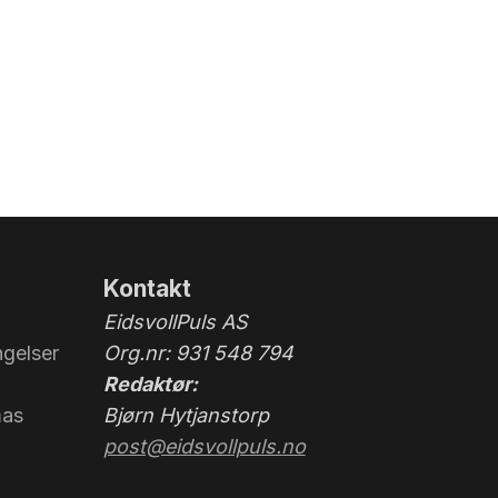
Kontakt
EidsvollPuls AS
gelser
Org.nr: 931 548 794
Redaktør:
mas
Bjørn Hytjanstorp
post@eidsvollpuls.no