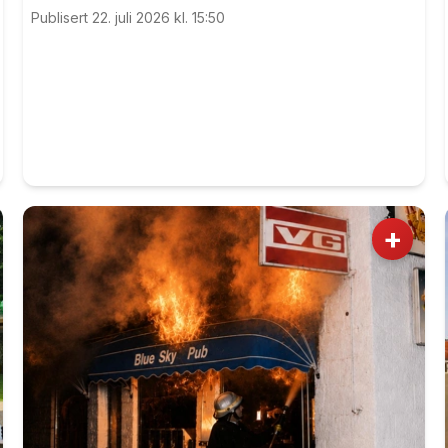
livet, var det en sterk markering ved 22. juli-
Publisert 22. juli 2026 kl. 15:50
monumentet på Eidsvoll Verk.
+