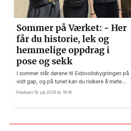
Sommer på Værket: - Her
får du historie, lek og
hemmelige oppdrag i
pose og sekk
I sommer står dørene til Eidsvollsbygningen på
vidt gap, og på tunet kan du risikere å møte
blide og hjelpsomme sommervikarer som mer
Publisert 19. juli 2026 kl. 19:16
enn gjerne guider deg.