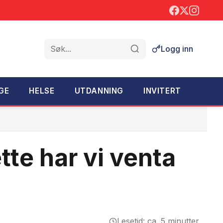
Logg inn
Søk
GE
HELSE
UTDANNING
INVITERT
tte har vi venta
Lesetid: ca. 5 minutter