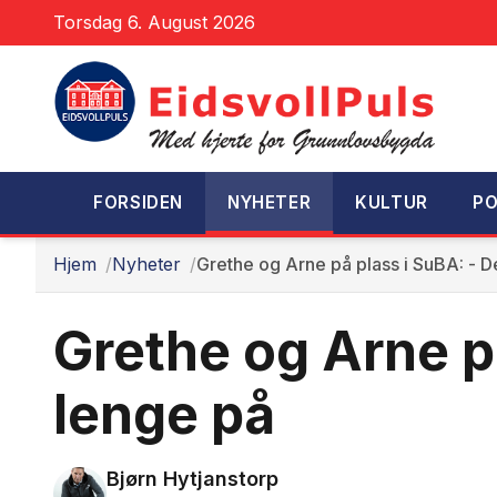
Torsdag 6. August 2026
FORSIDEN
NYHETER
KULTUR
PO
Hjem
Nyheter
Grethe og Arne på plass i SuBA: - De
Grethe og Arne på
lenge på
Bjørn Hytjanstorp