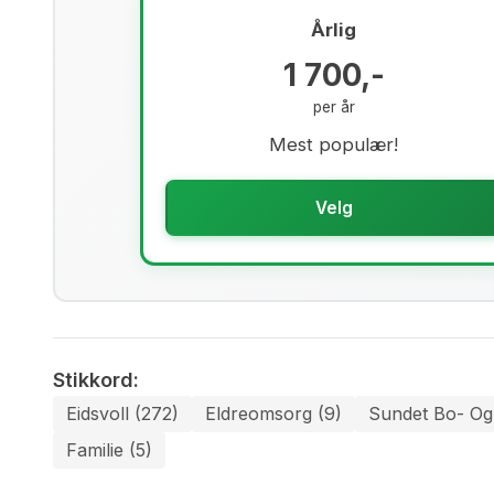
Årlig
1 700,-
per år
Mest populær!
Velg
Stikkord:
Eidsvoll (272)
Eldreomsorg (9)
Sundet Bo- Og 
Familie (5)