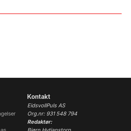
Kontakt
EidsvollPuls AS
gelser
Org.nr: 931 548 794
Redaktør:
mas
Bjørn Hytjanstorp