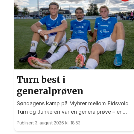
Turn best i
generalprøven
Søndagens kamp på Myhrer mellom Eidsvold
Turn og Junkeren var en generalprøve – en
generalprøve før kommende helgs toppkamp
Publisert 3. august 2026 kl. 18:53
på Myhrer mellom Turn og Levanger.