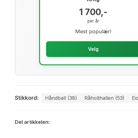
1 700,-
per år
Mest populær!
Velg
Stikkord:
Håndball (38)
Råholthallen (53)
Ei
Del artikkelen: