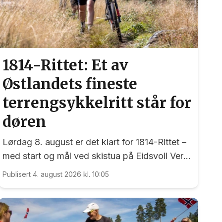
1814-Rittet: Et av
Østlandets fineste
terrengsykkelritt står for
døren
Lørdag 8. august er det klart for 1814-Rittet –
med start og mål ved skistua på Eidsvoll Verk
- et ritt som har sine røtter tilbake til 1998.
Publisert 4. august 2026 kl. 10:05