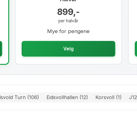
899,-
per halvår
Mye for pengene
Velg
dsvold Turn (106)
Eidsvollhallen (12)
Korsvoll (1)
J12