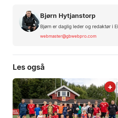
Bjørn Hytjanstorp
Bjørn er daglig leder og redaktør i 
webmaster@gbwebpro.com
Les også
+