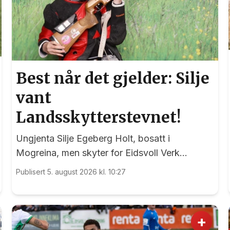
Best når det gjelder: Silje
vant
Landsskytterstevnet!
Ungjenta Silje Egeberg Holt, bosatt i
Mogreina, men skyter for Eidsvoll Verk
Skytterlag, imponerte alle under onsdagens
Publisert 5. august 2026 kl. 10:27
banefinale i rekruttklassen under
Landsskytterstevnet på Lesja.
+