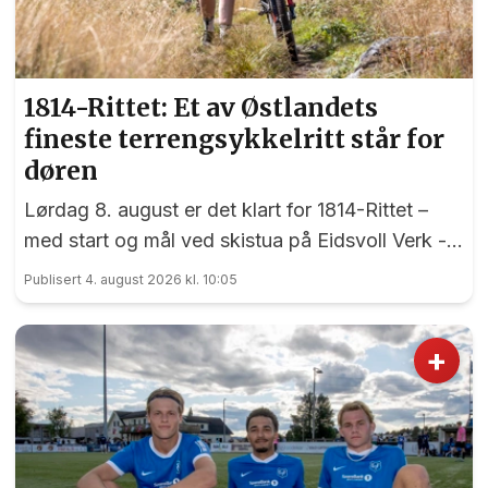
1814-Rittet: Et av Østlandets
fineste terrengsykkelritt står for
døren
Lørdag 8. august er det klart for 1814-Rittet –
med start og mål ved skistua på Eidsvoll Verk -
et ritt som har sine røtter tilbake til 1998.
Publisert 4. august 2026 kl. 10:05
+