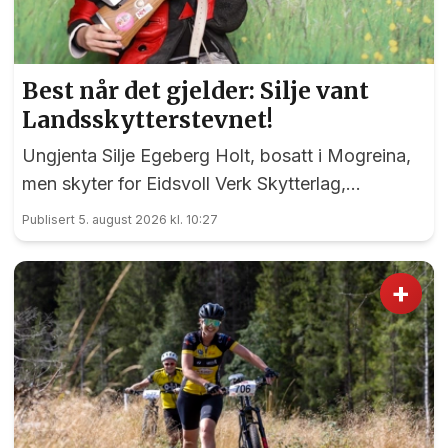
Best når det gjelder: Silje vant
Landsskytterstevnet!
Ungjenta Silje Egeberg Holt, bosatt i Mogreina,
men skyter for Eidsvoll Verk Skytterlag,
imponerte alle under onsdagens banefinale i
Publisert 5. august 2026 kl. 10:27
rekruttklassen under Landsskytterstevnet på
Lesja.
+