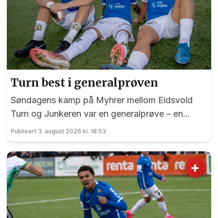
Turn best i generalprøven
Søndagens kamp på Myhrer mellom Eidsvold
Turn og Junkeren var en generalprøve – en
generalprøve før kommende helgs toppkamp på
Publisert 3. august 2026 kl. 18:53
Myhrer mellom Turn og Levanger.
+