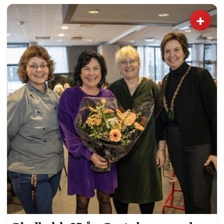
noen tør.
+