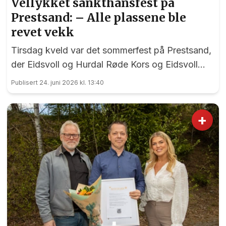
Vellykket sankthansfest på
Prestsand: – Alle plassene ble
revet vekk
Tirsdag kveld var det sommerfest på Prestsand,
der Eidsvoll og Hurdal Røde Kors og Eidsvoll
Frivilligsentral hadde gått sammen om en
Publisert 24. juni 2026 kl. 13:40
sankthansfeiring for hjemmeboende eldre og
pensjonister.
+