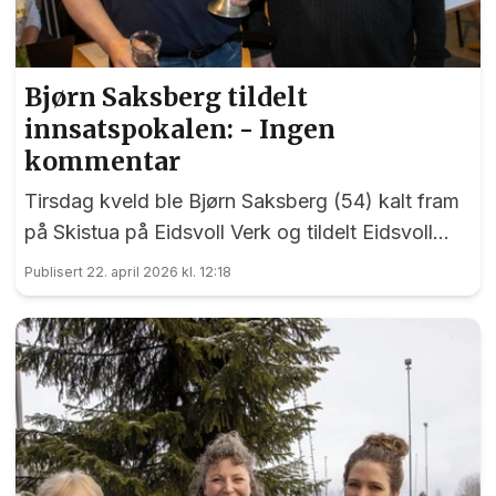
Bjørn Saksberg tildelt
innsatspokalen: - Ingen
kommentar
Tirsdag kveld ble Bjørn Saksberg (54) kalt fram
på Skistua på Eidsvoll Verk og tildelt Eidsvoll
Idrettsråds innsatspokal for 2025.
Publisert 22. april 2026 kl. 12:18