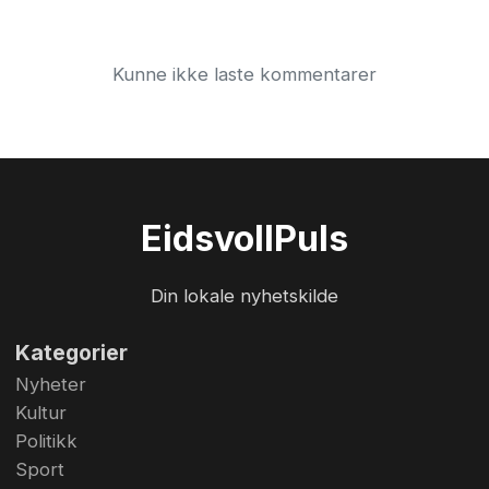
tradisjonelt jaget jula på dør med kosteskaft og
festligheter. «Tjugandedags-Knut jagar jula ut»,
Kunne ikke laste kommentarer
het det i gamle dager, og på ...
Eidsvoll
Puls
Din lokale nyhetskilde
Kategorier
Nyheter
Kultur
Politikk
Sport