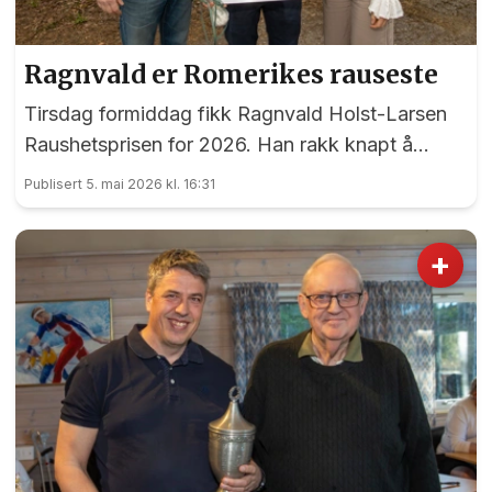
Ragnvald er Romerikes rauseste
Tirsdag formiddag fikk Ragnvald Holst-Larsen
Raushetsprisen for 2026. Han rakk knapt å
takke før planen for halvparten av prispengene
Publisert 5. mai 2026 kl. 16:31
var lagt, og selvsagt skal de brukes på andre.
+