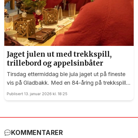
Jaget julen ut med trekkspill,
trillebord og appelsinbåter
Tirsdag ettermiddag ble jula jaget ut på fineste
vis på Gladbakk. Med en 84-åring på trekkspill,
nisse med trillebord og gang rundt juletreet fikk
Publisert 13. januar 2026 kl. 18:25
vi det synlige beviset på at den beste gleden
ofte er gratis. Det var nok et lite glimt i øyet hos
dem som hadde planlagt juletrefest på Gladbakk
akkurat denne dagen. 13. januar er jo
KOMMENTARER
tjuendedagen - den dagen våre forfedre