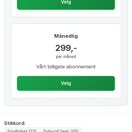
Velg
Månedlig
299,-
per måned
Vårt billigste abonnement
Velg
Stikkord:
Frivillighet (23)
Eidsvoll Verk (49)