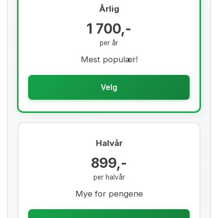
Årlig
1 700,-
per år
Mest populær!
Velg
Halvår
899,-
per halvår
Mye for pengene