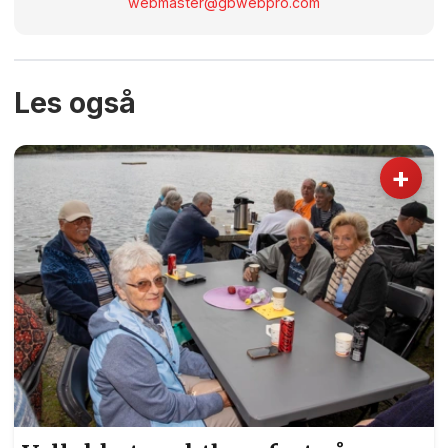
webmaster@gbwebpro.com
Les også
+