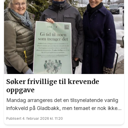
Søker frivillige til krevende
oppgave
Mandag arrangeres det en tilsynelatende vanlig
infokveld på Gladbakk, men temaet er nok ikke
det enkleste å snakke om rundt middagsbordet.
Publisert 4. februar 2026 kl. 11:20
Men kanskje nettopp derfor er det så viktig at