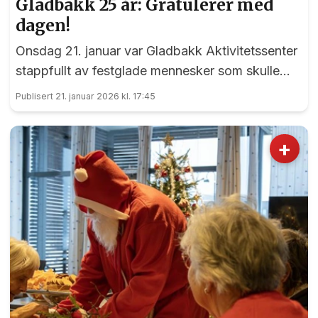
Gladbakk 25 år: Gratulerer med
dagen!
Onsdag 21. januar var Gladbakk Aktivitetssenter
stappfullt av festglade mennesker som skulle
markere 25-årsdagen til det fantastiske
Publisert 21. januar 2026 kl. 17:45
miljøsenteret for eldre midt i hjertet av Råholt.
Med kake og kaffe fra klokken 13:00, og en
+
uforglemmelig allsangkonsert fra klokken 13:40,
ble jubileumsmarkeringen en varm feiring av et
senter som har betydd enormt for
lokalsamfunnet i søndre del av kommunen.