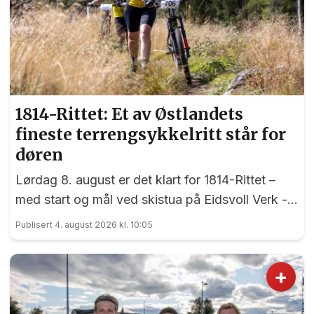
1814-Rittet: Et av Østlandets
fineste terrengsykkelritt står for
døren
Lørdag 8. august er det klart for 1814-Rittet –
med start og mål ved skistua på Eidsvoll Verk -
et ritt som har sine røtter tilbake til 1998.
Publisert 4. august 2026 kl. 10:05
+