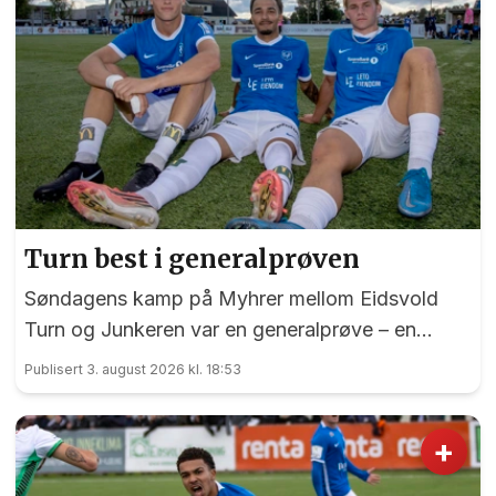
Turn best i generalprøven
Søndagens kamp på Myhrer mellom Eidsvold
Turn og Junkeren var en generalprøve – en
generalprøve før kommende helgs toppkamp på
Publisert 3. august 2026 kl. 18:53
Myhrer mellom Turn og Levanger.
+