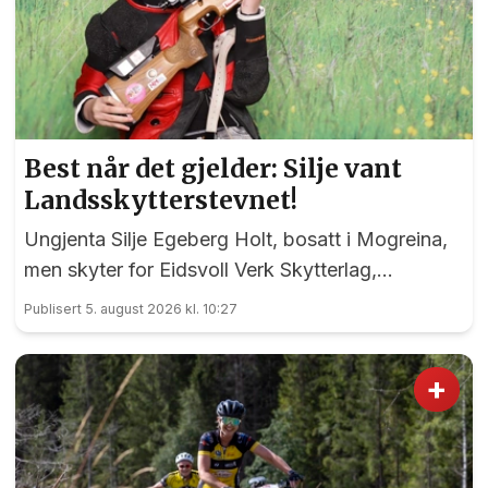
Best når det gjelder: Silje vant
Landsskytterstevnet!
Ungjenta Silje Egeberg Holt, bosatt i Mogreina,
men skyter for Eidsvoll Verk Skytterlag,
imponerte alle under onsdagens banefinale i
Publisert 5. august 2026 kl. 10:27
rekruttklassen under Landsskytterstevnet på
Lesja.
+