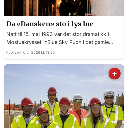
Da «Dansken» sto i lys lue
Natt til 18. mai 1993 var det stor dramatikk i
Mostuekrysset. «Blue Sky Pub» i det gamle
Autoimport-bygget sto plutselig i full fyr, og
Publisert 7. juli 2026 kl. 13:25
vegg-i-vegg hadde Børselars sitt våpenlager.
Kunne det går bra?
+