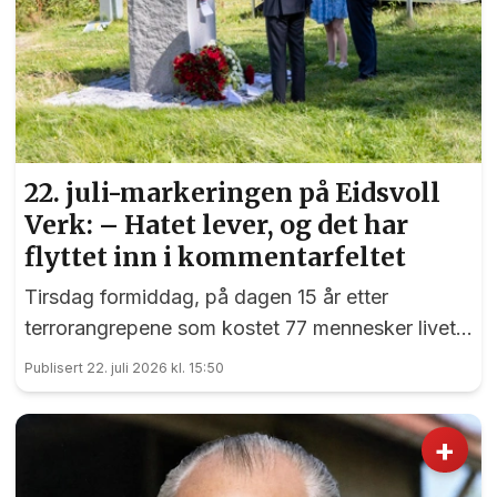
22. juli-markeringen på Eidsvoll
Verk: – Hatet lever, og det har
flyttet inn i kommentarfeltet
Tirsdag formiddag, på dagen 15 år etter
terrorangrepene som kostet 77 mennesker livet,
var det en sterk markering ved 22. juli-
Publisert 22. juli 2026 kl. 15:50
monumentet på Eidsvoll Verk.
+