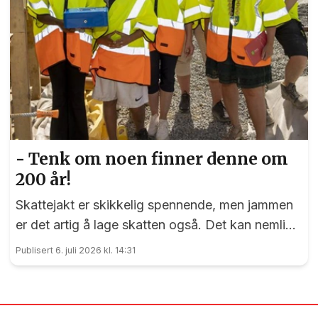
- Tenk om noen finner denne om
200 år!
Skattejakt er skikkelig spennende, men jammen
er det artig å lage skatten også. Det kan nemlig
elevene ved Vilberg barneskole skrive under på.
Publisert 6. juli 2026 kl. 14:31
Denne saken ble publisert for første gang 15. juni
2023