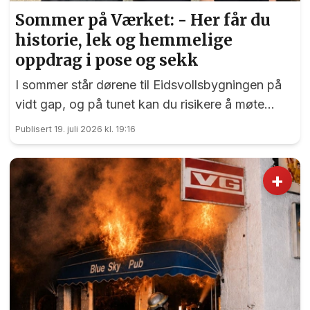
Sommer på Værket: - Her får du
historie, lek og hemmelige
oppdrag i pose og sekk
I sommer står dørene til Eidsvollsbygningen på
vidt gap, og på tunet kan du risikere å møte
blide og hjelpsomme sommervikarer som mer
Publisert 19. juli 2026 kl. 19:16
enn gjerne guider deg.
+