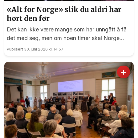
«Alt for Norge» slik du aldri har
hørt den før
Det kan ikke være mange som har unngått å få
det med seg, men om noen timer skal Norge
spille mot Elfenbenskysten i 16-delsfinalen i VM.
Publisert 30. juni 2026 kl. 14:57
+