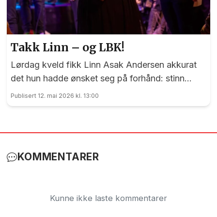
Takk Linn – og LBK!
Lørdag kveld fikk Linn Asak Andersen akkurat
det hun hadde ønsket seg på forhånd: stinn
brakke i låven på Minne Gård.
Publisert 12. mai 2026 kl. 13:00
KOMMENTARER
Kunne ikke laste kommentarer