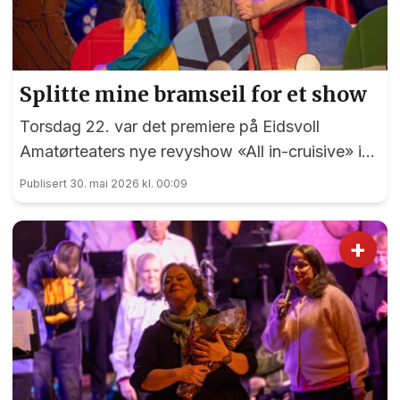
Splitte mine bramseil for et show
Torsdag 22. var det premiere på Eidsvoll
Amatørteaters nye revyshow «All in-cruisive» i
Panorama. Først på nest siste spillekveld hadde
Publisert 30. mai 2026 kl. 00:09
EidsvollPuls anledning til i mønstre på «MS
Panorama Tropicana»....
+