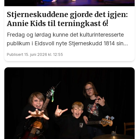
Stjerneskuddene gjorde det igjen:
Annie Kids til terningkast 6!
Fredag og lørdag kunne det kulturinteresserte
publikum i Eidsvoll nyte Stjerneskudd 1814 sin
femte forestilling på tre år. Denne gangen var det
Publisert 15. juni 2026 kl. 12:55
«Annie Kids» som stor på plakaten, og i
tittelrollen imponerte 10 år gamle Martine
Henaas.