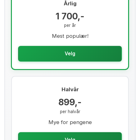
Årlig
1 700,-
per år
Mest populær!
Velg
Halvår
899,-
per halvår
Mye for pengene
Velg