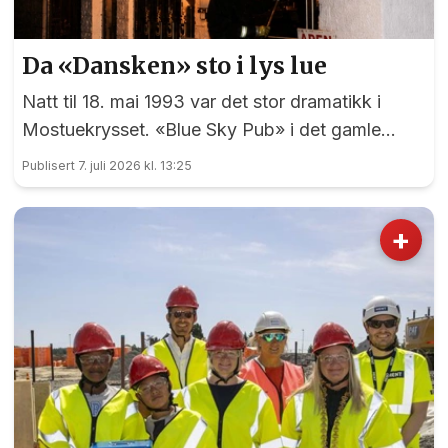
Da «Dansken» sto i lys lue
Natt til 18. mai 1993 var det stor dramatikk i
Mostuekrysset. «Blue Sky Pub» i det gamle
Autoimport-bygget sto plutselig i full fyr, og
Publisert 7. juli 2026 kl. 13:25
vegg-i-vegg hadde Børselars sitt våpenlager.
Kunne det går bra?
+