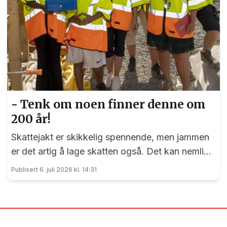
- Tenk om noen finner denne om
200 år!
Skattejakt er skikkelig spennende, men jammen
er det artig å lage skatten også. Det kan nemlig
elevene ved Vilberg barneskole skrive under på.
Publisert 6. juli 2026 kl. 14:31
Denne saken ble publisert for første gang 15. juni
2023