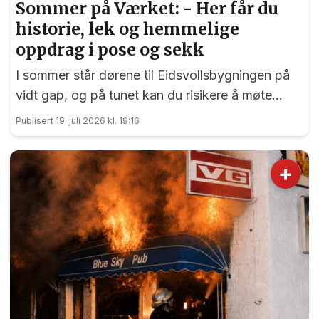
Sommer på Værket: - Her får du
historie, lek og hemmelige
oppdrag i pose og sekk
I sommer står dørene til Eidsvollsbygningen på
vidt gap, og på tunet kan du risikere å møte
blide og hjelpsomme sommervikarer som mer
Publisert 19. juli 2026 kl. 19:16
enn gjerne guider deg.
+