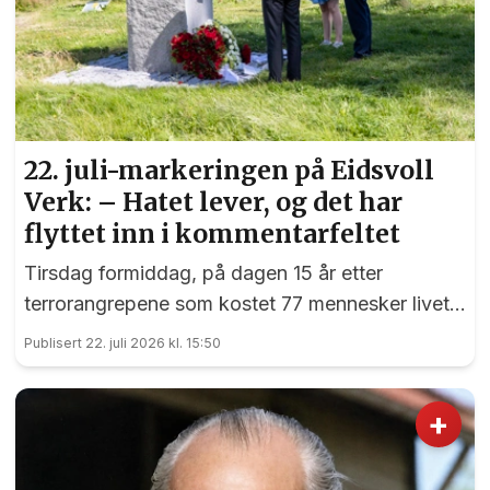
22. juli-markeringen på Eidsvoll
Verk: – Hatet lever, og det har
flyttet inn i kommentarfeltet
Tirsdag formiddag, på dagen 15 år etter
terrorangrepene som kostet 77 mennesker livet,
var det en sterk markering ved 22. juli-
Publisert 22. juli 2026 kl. 15:50
monumentet på Eidsvoll Verk.
+