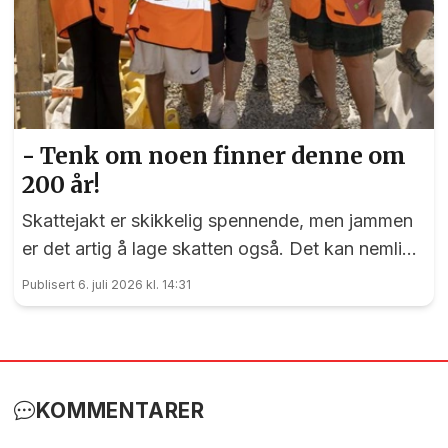
- Tenk om noen finner denne om
200 år!
Skattejakt er skikkelig spennende, men jammen
er det artig å lage skatten også. Det kan nemlig
elevene ved Vilberg barneskole skrive under på.
Publisert 6. juli 2026 kl. 14:31
Denne saken ble publisert for første gang 15. juni
2023
KOMMENTARER