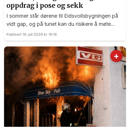
oppdrag i pose og sekk
I sommer står dørene til Eidsvollsbygningen på
vidt gap, og på tunet kan du risikere å møte
blide og hjelpsomme sommervikarer som mer
Publisert 19. juli 2026 kl. 19:16
enn gjerne guider deg.
+