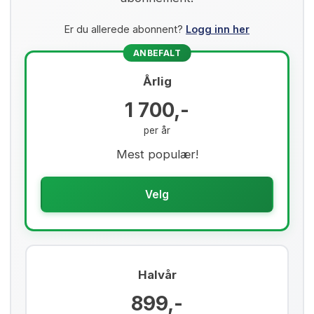
Er du allerede abonnent?
Logg inn her
ANBEFALT
Årlig
1 700,-
per år
Mest populær!
Velg
Halvår
899,-