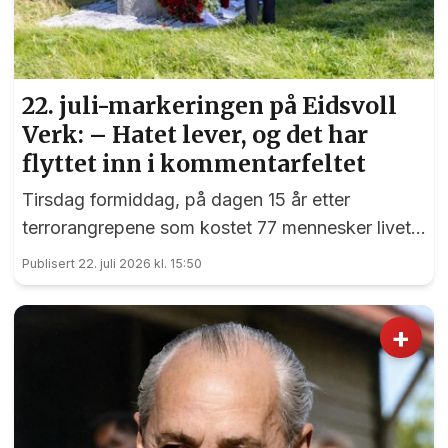
22. juli-markeringen på Eidsvoll
Verk: – Hatet lever, og det har
flyttet inn i kommentarfeltet
Tirsdag formiddag, på dagen 15 år etter
terrorangrepene som kostet 77 mennesker livet,
var det en sterk markering ved 22. juli-
Publisert 22. juli 2026 kl. 15:50
monumentet på Eidsvoll Verk.
+