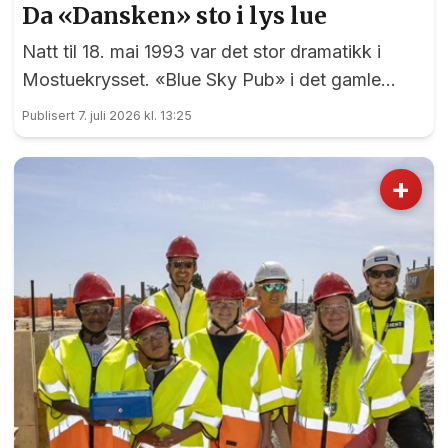
Da «Dansken» sto i lys lue
Natt til 18. mai 1993 var det stor dramatikk i
Mostuekrysset. «Blue Sky Pub» i det gamle
Autoimport-bygget sto plutselig i full fyr, og
Publisert 7. juli 2026 kl. 13:25
vegg-i-vegg hadde Børselars sitt våpenlager.
Kunne det går bra?
+