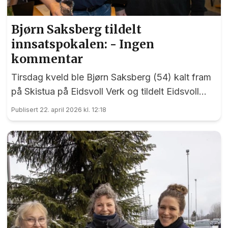
Bjørn Saksberg tildelt
innsatspokalen: - Ingen
kommentar
Tirsdag kveld ble Bjørn Saksberg (54) kalt fram
på Skistua på Eidsvoll Verk og tildelt Eidsvoll
Idrettsråds innsatspokal for 2025.
Publisert 22. april 2026 kl. 12:18