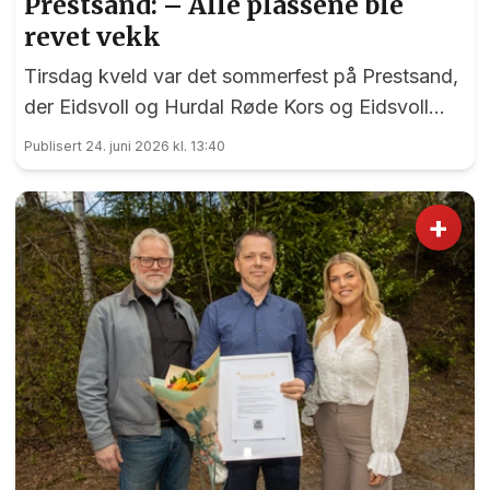
Prestsand: – Alle plassene ble
revet vekk
Tirsdag kveld var det sommerfest på Prestsand,
der Eidsvoll og Hurdal Røde Kors og Eidsvoll
Frivilligsentral hadde gått sammen om en
Publisert 24. juni 2026 kl. 13:40
sankthansfeiring for hjemmeboende eldre og
pensjonister.
+