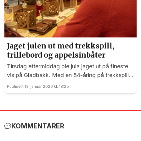
Jaget julen ut med trekkspill,
trillebord og appelsinbåter
Tirsdag ettermiddag ble jula jaget ut på fineste
vis på Gladbakk. Med en 84-åring på trekkspill,
nisse med trillebord og gang rundt juletreet fikk
Publisert 13. januar 2026 kl. 18:25
vi det synlige beviset på at den beste gleden
ofte er gratis. Det var nok et lite glimt i øyet hos
dem som hadde planlagt juletrefest på Gladbakk
akkurat denne dagen. 13. januar er jo
KOMMENTARER
tjuendedagen - den dagen våre forfedre
tradisjonelt jaget jula på dør med kosteskaft og