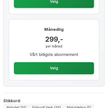
Velg
Månedlig
299,-
per måned
Vårt billigste abonnement
Velg
Stikkord:
Aktivitet (14)
Eidsvoll Verk (49)
Matutdeling (5)