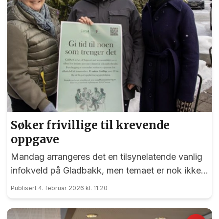
Søker frivillige til krevende
oppgave
Mandag arrangeres det en tilsynelatende vanlig
infokveld på Gladbakk, men temaet er nok ikke
det enkleste å snakke om rundt middagsbordet.
Publisert 4. februar 2026 kl. 11:20
Men kanskje nettopp derfor er det så viktig at
noen tør.