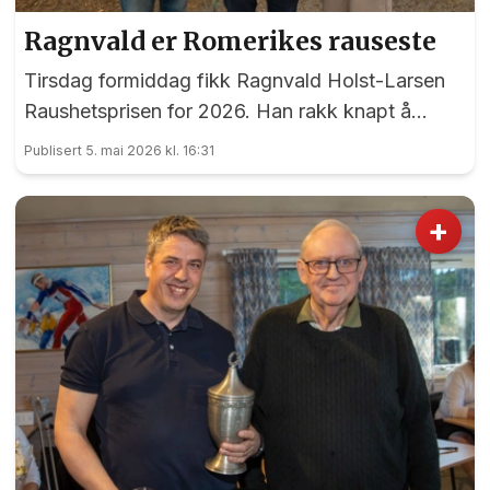
Ragnvald er Romerikes rauseste
Tirsdag formiddag fikk Ragnvald Holst-Larsen
Raushetsprisen for 2026. Han rakk knapt å
takke før planen for halvparten av prispengene
Publisert 5. mai 2026 kl. 16:31
var lagt, og selvsagt skal de brukes på andre.
+