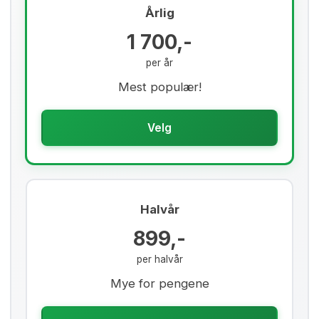
Årlig
1 700,-
per år
Mest populær!
Velg
Halvår
899,-
per halvår
Mye for pengene