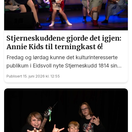
Stjerneskuddene gjorde det igjen:
Annie Kids til terningkast 6!
Fredag og lørdag kunne det kulturinteresserte
publikum i Eidsvoll nyte Stjerneskudd 1814 sin
femte forestilling på tre år. Denne gangen var det
Publisert 15. juni 2026 kl. 12:55
«Annie Kids» som stor på plakaten, og i
tittelrollen imponerte 10 år gamle Martine
Henaas.