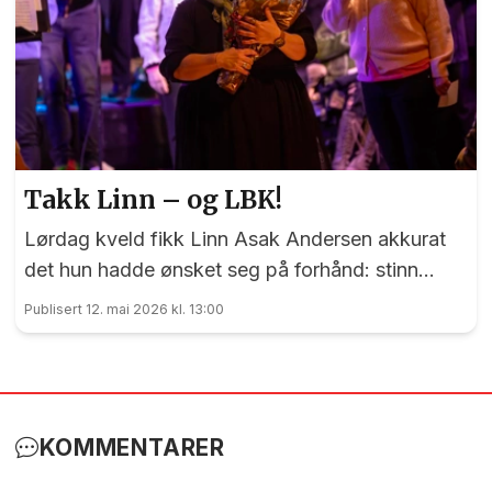
Takk Linn – og LBK!
Lørdag kveld fikk Linn Asak Andersen akkurat
det hun hadde ønsket seg på forhånd: stinn
brakke i låven på Minne Gård.
Publisert 12. mai 2026 kl. 13:00
KOMMENTARER