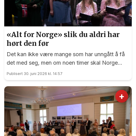
«Alt for Norge» slik du aldri har
hørt den før
Det kan ikke være mange som har unngått å få
det med seg, men om noen timer skal Norge
spille mot Elfenbenskysten i 16-delsfinalen i VM.
Publisert 30. juni 2026 kl. 14:57
+