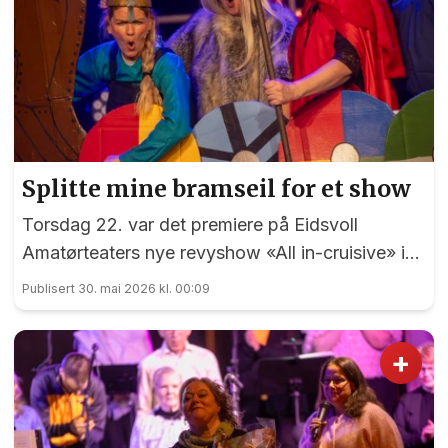
Splitte mine bramseil for et show
Torsdag 22. var det premiere på Eidsvoll
Amatørteaters nye revyshow «All in-cruisive» i
Panorama. Først på nest siste spillekveld hadde
Publisert 30. mai 2026 kl. 00:09
EidsvollPuls anledning til i mønstre på «MS
Panorama Tropicana»....
+