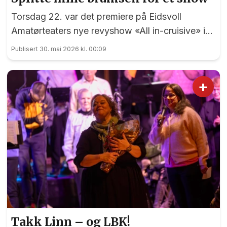
Torsdag 22. var det premiere på Eidsvoll
Amatørteaters nye revyshow «All in-cruisive» i
Panorama. Først på nest siste spillekveld hadde
Publisert 30. mai 2026 kl. 00:09
EidsvollPuls anledning til i mønstre på «MS
Panorama Tropicana»....
+
Takk Linn – og LBK!