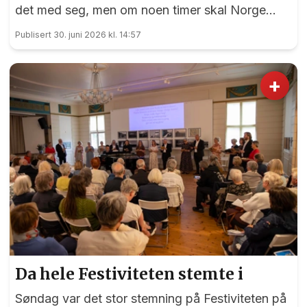
det med seg, men om noen timer skal Norge
spille mot Elfenbenskysten i 16-delsfinalen i VM.
Publisert 30. juni 2026 kl. 14:57
+
Da hele Festiviteten stemte i
Søndag var det stor stemning på Festiviteten på