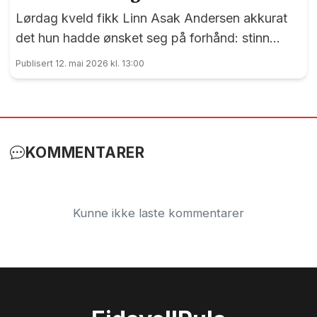
Lørdag kveld fikk Linn Asak Andersen akkurat
det hun hadde ønsket seg på forhånd: stinn
brakke i låven på Minne Gård.
Publisert 12. mai 2026 kl. 13:00
KOMMENTARER
Kunne ikke laste kommentarer