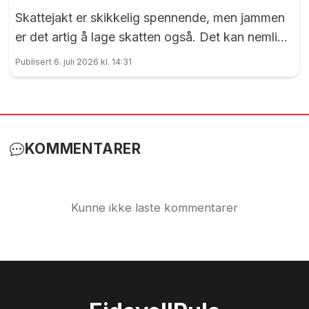
Skattejakt er skikkelig spennende, men jammen
er det artig å lage skatten også. Det kan nemlig
elevene ved Vilberg barneskole skrive under på.
Publisert 6. juli 2026 kl. 14:31
Denne saken ble publisert for første gang 15. juni
2023
KOMMENTARER
Kunne ikke laste kommentarer