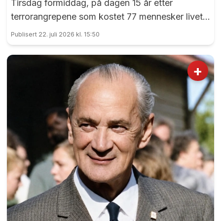
Tirsdag formiddag, på dagen 15 år etter
terrorangrepene som kostet 77 mennesker livet,
var det en sterk markering ved 22. juli-
Publisert 22. juli 2026 kl. 15:50
monumentet på Eidsvoll Verk.
+