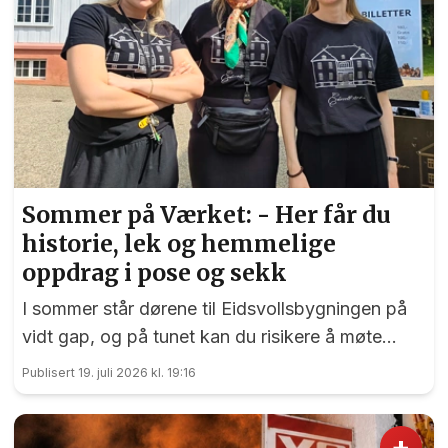
Sommer på Værket: - Her får du
historie, lek og hemmelige
oppdrag i pose og sekk
I sommer står dørene til Eidsvollsbygningen på
vidt gap, og på tunet kan du risikere å møte
blide og hjelpsomme sommervikarer som mer
Publisert 19. juli 2026 kl. 19:16
enn gjerne guider deg.
+