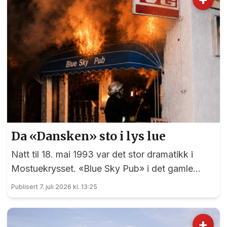
Da «Dansken» sto i lys lue
Natt til 18. mai 1993 var det stor dramatikk i
Mostuekrysset. «Blue Sky Pub» i det gamle
Autoimport-bygget sto plutselig i full fyr, og
Publisert 7. juli 2026 kl. 13:25
vegg-i-vegg hadde Børselars sitt våpenlager.
Kunne det går bra?
+