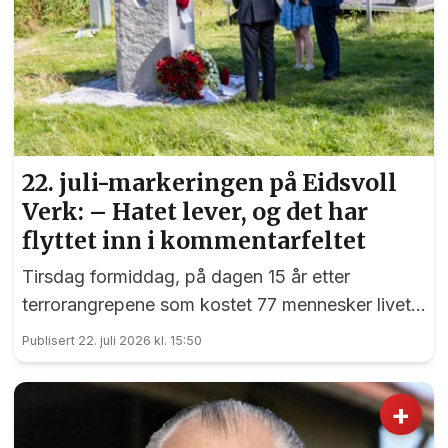
22. juli-markeringen på Eidsvoll
Verk: – Hatet lever, og det har
flyttet inn i kommentarfeltet
Tirsdag formiddag, på dagen 15 år etter
terrorangrepene som kostet 77 mennesker livet,
var det en sterk markering ved 22. juli-
Publisert 22. juli 2026 kl. 15:50
monumentet på Eidsvoll Verk.
+