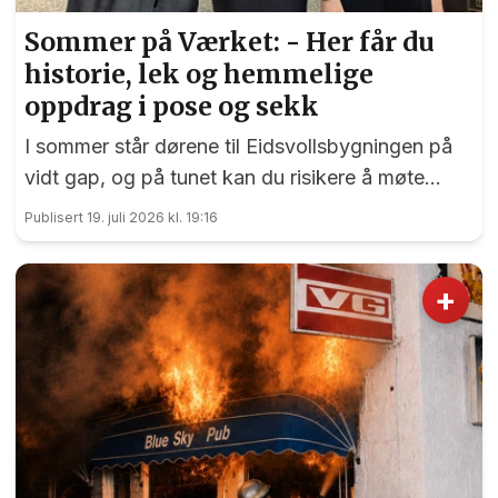
Sommer på Værket: - Her får du
historie, lek og hemmelige
oppdrag i pose og sekk
I sommer står dørene til Eidsvollsbygningen på
vidt gap, og på tunet kan du risikere å møte
blide og hjelpsomme sommervikarer som mer
Publisert 19. juli 2026 kl. 19:16
enn gjerne guider deg.
+