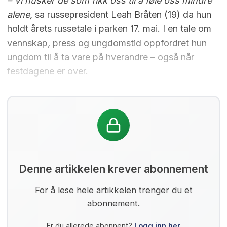
– Vi husker de som fikk oss til å føle oss mindre
alene,
sa russepresident Leah Bråten (19) da hun
holdt årets russetale i parken 17. mai. I en tale om
vennskap
,
press og ungdomstid oppfordret hun
ungdom til å ta vare på hverandre – også når
festdagene er over.
Denne artikkelen krever abonnement
For å lese hele artikkelen trenger du et
abonnement.
Er du allerede abonnent?
Logg inn her