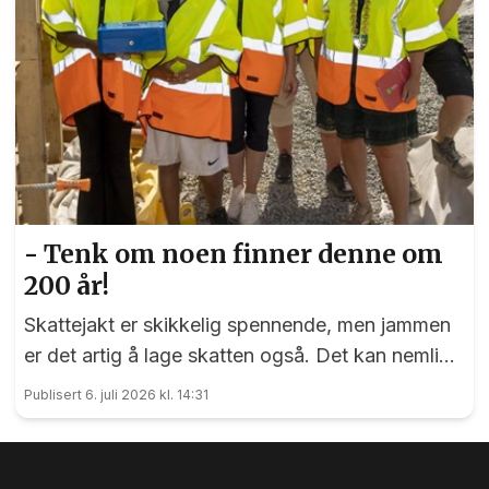
- Tenk om noen finner denne om
200 år!
Skattejakt er skikkelig spennende, men jammen
er det artig å lage skatten også. Det kan nemlig
elevene ved Vilberg barneskole skrive under på.
Publisert 6. juli 2026 kl. 14:31
Denne saken ble publisert for første gang 15. juni
2023