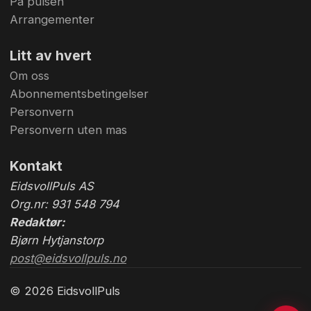
På pulsen
Arrangementer
Litt av hvert
Om oss
Abonnementsbetingelser
Personvern
Personvern uten mas
Kontakt
EidsvollPuls AS
Org.nr: 931 548 794
Redaktør:
Bjørn Hytjanstorp
post@eidsvollpuls.no
© 2026 EidsvollPuls