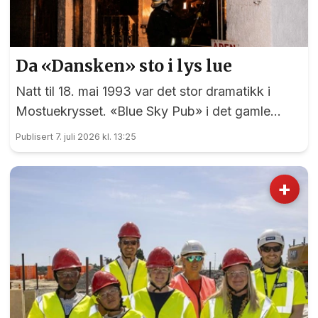
Da «Dansken» sto i lys lue
Natt til 18. mai 1993 var det stor dramatikk i
Mostuekrysset. «Blue Sky Pub» i det gamle
Autoimport-bygget sto plutselig i full fyr, og
Publisert 7. juli 2026 kl. 13:25
vegg-i-vegg hadde Børselars sitt våpenlager.
Kunne det går bra?
+