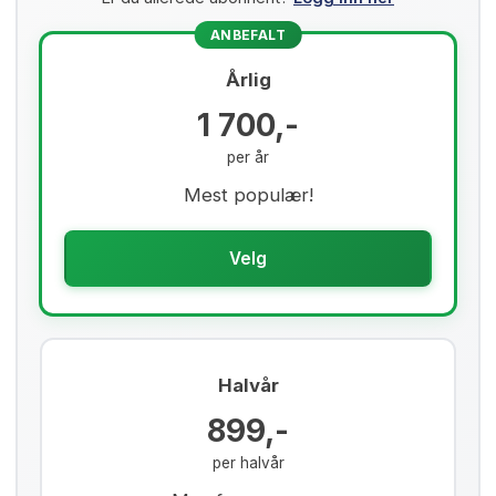
ANBEFALT
Årlig
1 700,-
per år
Mest populær!
Velg
Halvår
899,-
per halvår