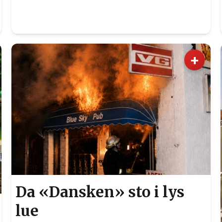
+
Da «Dansken» sto i lys
lue