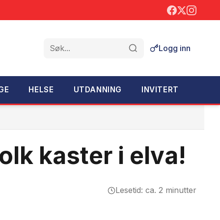
Logg inn
Søk
GE
HELSE
UTDANNING
INVITERT
olk kaster i elva!
Lesetid: ca. 2 minutter