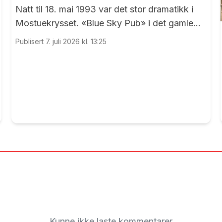
Natt til 18. mai 1993 var det stor dramatikk i
Mostuekrysset. «Blue Sky Pub» i det gamle
Autoimport-bygget sto plutselig i full fyr, og
Publisert 7. juli 2026 kl. 13:25
vegg-i-vegg hadde Børselars sitt våpenlager.
Kunne det går bra?
Kunne ikke laste kommentarer