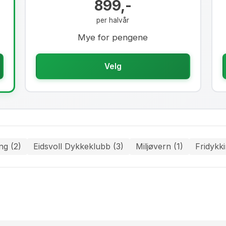
899,-
per halvår
Mye for pengene
Velg
ng (2)
Eidsvoll Dykkeklubb (3)
Miljøvern (1)
Fridykki