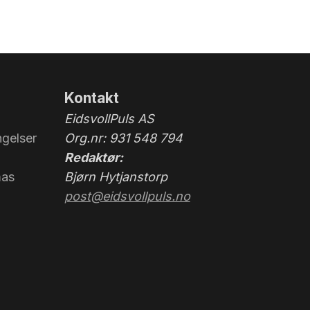
Kontakt
EidsvollPuls AS
gelser
Org.nr: 931 548 794
Redaktør:
mas
Bjørn Hytjanstorp
post@eidsvollpuls.no