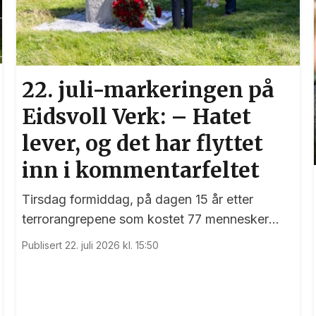
22. juli-markeringen på
Eidsvoll Verk: – Hatet
lever, og det har flyttet
inn i kommentarfeltet
Tirsdag formiddag, på dagen 15 år etter
terrorangrepene som kostet 77 mennesker
livet, var det en sterk markering ved 22. juli-
Publisert 22. juli 2026 kl. 15:50
monumentet på Eidsvoll Verk.