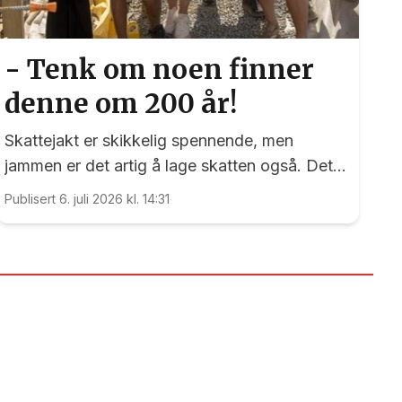
- Tenk om noen finner
denne om 200 år!
Skattejakt er skikkelig spennende, men
jammen er det artig å lage skatten også. Det
kan nemlig elevene ved Vilberg barneskole
Publisert 6. juli 2026 kl. 14:31
skrive under på. Denne saken ble publisert for
første gang 15. juni 2023