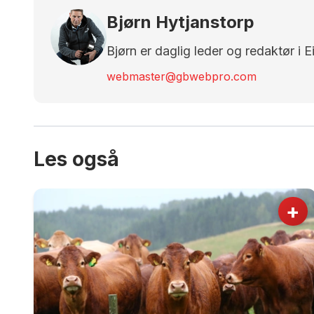
Bjørn Hytjanstorp
Bjørn er daglig leder og redaktør i 
webmaster@gbwebpro.com
Les også
+