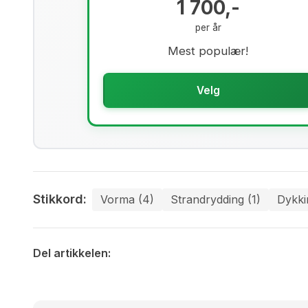
1 700,-
per år
Mest populær!
Velg
Stikkord:
Vorma (4)
Strandrydding (1)
Dykki
Del artikkelen: