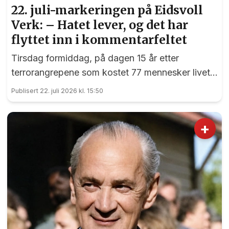
22. juli-markeringen på Eidsvoll
Verk: – Hatet lever, og det har
flyttet inn i kommentarfeltet
Tirsdag formiddag, på dagen 15 år etter
terrorangrepene som kostet 77 mennesker livet,
var det en sterk markering ved 22. juli-
Publisert 22. juli 2026 kl. 15:50
monumentet på Eidsvoll Verk.
+