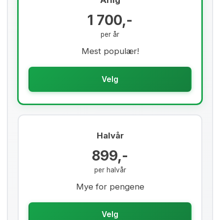
Årlig
1 700,-
per år
Mest populær!
Velg
Halvår
899,-
per halvår
Mye for pengene
Velg