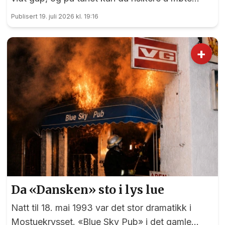
blide og hjelpsomme sommervikarer som mer
Publisert 19. juli 2026 kl. 19:16
enn gjerne guider deg.
+
Da «Dansken» sto i lys lue
Natt til 18. mai 1993 var det stor dramatikk i
Mostuekrysset. «Blue Sky Pub» i det gamle