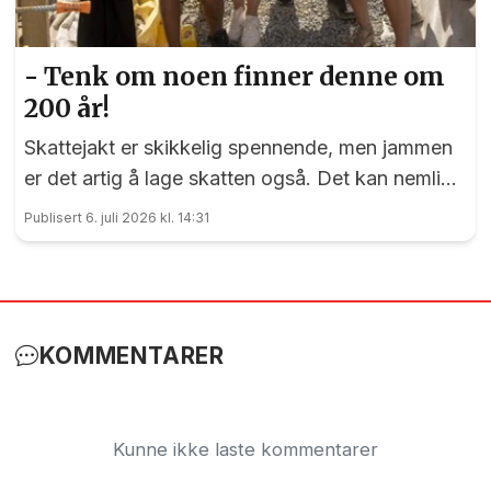
- Tenk om noen finner denne om
200 år!
Skattejakt er skikkelig spennende, men jammen
er det artig å lage skatten også. Det kan nemlig
elevene ved Vilberg barneskole skrive under på.
Publisert 6. juli 2026 kl. 14:31
Denne saken ble publisert for første gang 15. juni
2023
KOMMENTARER
Kunne ikke laste kommentarer