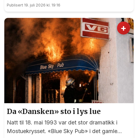
blide og hjelpsomme sommervikarer som mer
Publisert 19. juli 2026 kl. 19:16
enn gjerne guider deg.
+
Da «Dansken» sto i lys lue
Natt til 18. mai 1993 var det stor dramatikk i
Mostuekrysset. «Blue Sky Pub» i det gamle