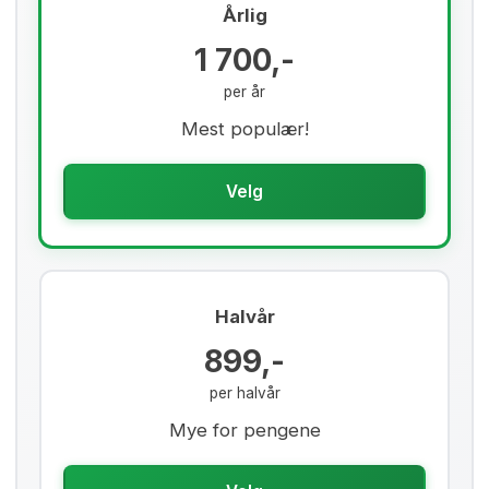
Årlig
1 700,-
per år
Mest populær!
Velg
Halvår
899,-
per halvår
Mye for pengene