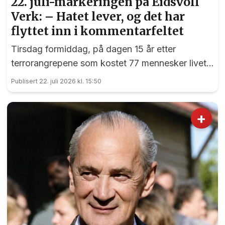
22. juli-markeringen på Eidsvoll
Verk: – Hatet lever, og det har
flyttet inn i kommentarfeltet
Tirsdag formiddag, på dagen 15 år etter
terrorangrepene som kostet 77 mennesker livet,
var det en sterk markering ved 22. juli-
Publisert 22. juli 2026 kl. 15:50
monumentet på Eidsvoll Verk.
+