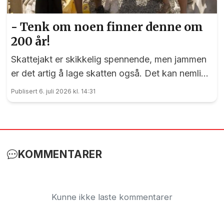
- Tenk om noen finner denne om
200 år!
Skattejakt er skikkelig spennende, men jammen
er det artig å lage skatten også. Det kan nemlig
elevene ved Vilberg barneskole skrive under på.
Publisert 6. juli 2026 kl. 14:31
Denne saken ble publisert for første gang 15. juni
2023
KOMMENTARER
Kunne ikke laste kommentarer