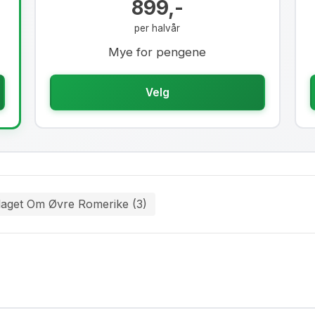
899,-
per halvår
Mye for pengene
Velg
laget Om Øvre Romerike (3)