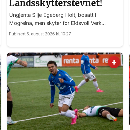
Landsskytterstevnet!
Ungjenta Silje Egeberg Holt, bosatt i
Mogreina, men skyter for Eidsvoll Verk
Skytterlag, imponerte alle under onsdagens
Publisert 5. august 2026 kl. 10:27
banefinale i rekruttklassen under
Landsskytterstevnet på Lesja.
+