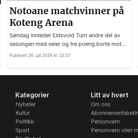
Notoane matchvinner på
Koteng Arena
Søndag innledet Eidsvold Turn andre del av
sesongen med seier og tre poeng borte mot
Trygg/Lade.
Publisert 26. juli 2026 kl. 22:37
Kategorier
Litt av hvert
Nyheter
Om oss
Kultur
Abonnementsbetin
Politikk
Personvern
Sport
Personvern uten 