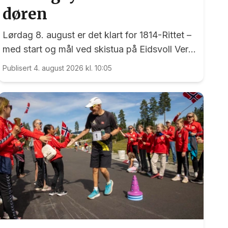
døren
Lørdag 8. august er det klart for 1814-Rittet –
med start og mål ved skistua på Eidsvoll Verk
- et ritt som har sine røtter tilbake til 1998.
Publisert 4. august 2026 kl. 10:05