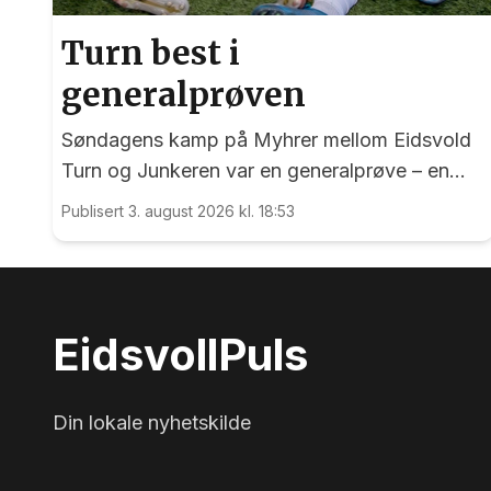
Turn best i
generalprøven
Søndagens kamp på Myhrer mellom Eidsvold
Turn og Junkeren var en generalprøve – en
generalprøve før kommende helgs toppkamp
Publisert 3. august 2026 kl. 18:53
på Myhrer mellom Turn og Levanger.
Eidsvoll
Puls
Din lokale nyhetskilde