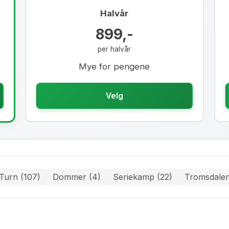
Halvår
899,-
per halvår
Mye for pengene
Velg
 Turn (107)
Dommer (4)
Seriekamp (22)
Tromsdalen