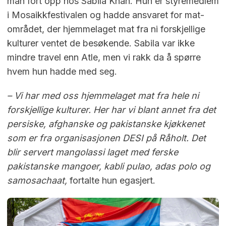
man fort opp hos Sabila Khan. Hun er styremedlem
i Mosaikkfestivalen og hadde ansvaret for mat-
området, der hjemmelaget mat fra ni forskjellige
kulturer ventet de besøkende. Sabila var ikke
mindre travel enn Atle, men vi rakk da å spørre
hvem hun hadde med seg.
– Vi har med oss hjemmelaget mat fra hele ni
forskjellige kulturer. Her har vi blant annet fra det
persiske, afghanske og pakistanske kjøkkenet
som er fra organisasjonen DESI på Råholt. Det
blir servert mangolassi laget med ferske
pakistanske mangoer, kabli pulao, adas polo og
samosachaat,
fortalte hun egasjert.