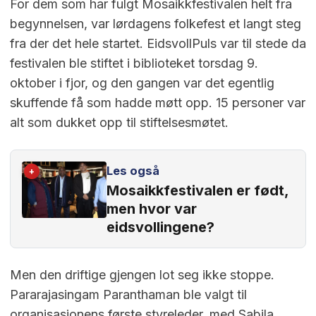
For dem som har fulgt Mosaikkfestivalen helt fra
begynnelsen, var lørdagens folkefest et langt steg
fra der det hele startet. EidsvollPuls var til stede da
festivalen ble stiftet i biblioteket torsdag 9.
oktober i fjor, og den gangen var det egentlig
skuffende få som hadde møtt opp. 15 personer var
alt som dukket opp til stiftelsesmøtet.
Les også
+
Mosaikkfestivalen er født,
men hvor var
eidsvollingene?
Men den driftige gjengen lot seg ikke stoppe.
Pararajasingam Paranthaman ble valgt til
organisasjonens første styreleder, med Sabila