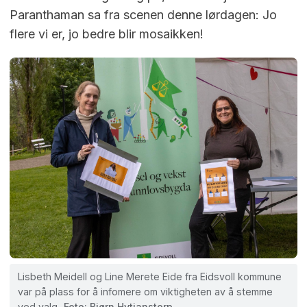
Paranthaman sa fra scenen denne lørdagen: Jo
flere vi er, jo bedre blir mosaikken!
Lisbeth Meidell og Line Merete Eide fra Eidsvoll kommune
var på plass for å infomere om viktigheten av å stemme
ved valg.
Foto: Bjørn Hytjanstorp