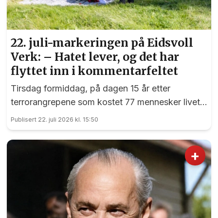
22. juli-markeringen på Eidsvoll
Verk: – Hatet lever, og det har
flyttet inn i kommentarfeltet
Tirsdag formiddag, på dagen 15 år etter
terrorangrepene som kostet 77 mennesker livet,
var det en sterk markering ved 22. juli-
Publisert 22. juli 2026 kl. 15:50
monumentet på Eidsvoll Verk.
+