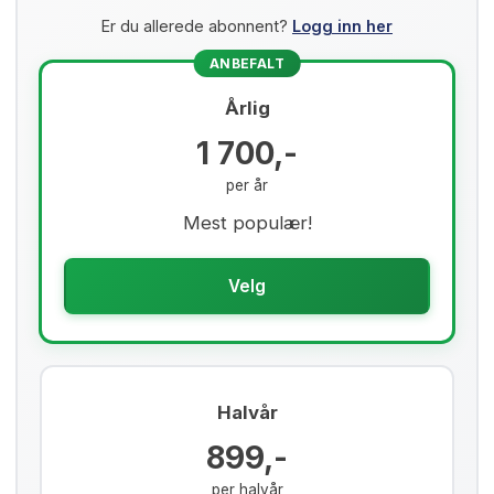
Er du allerede abonnent?
Logg inn her
ANBEFALT
Årlig
1 700,-
per år
Mest populær!
Velg
Halvår
899,-
per halvår