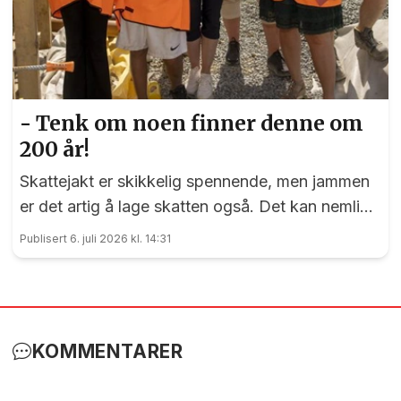
- Tenk om noen finner denne om
200 år!
Skattejakt er skikkelig spennende, men jammen
er det artig å lage skatten også. Det kan nemlig
elevene ved Vilberg barneskole skrive under på.
Publisert 6. juli 2026 kl. 14:31
Denne saken ble publisert for første gang 15. juni
2023
KOMMENTARER