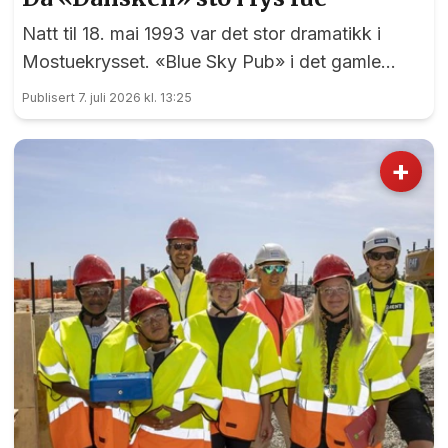
Natt til 18. mai 1993 var det stor dramatikk i
Mostuekrysset. «Blue Sky Pub» i det gamle
Autoimport-bygget sto plutselig i full fyr, og
Publisert 7. juli 2026 kl. 13:25
vegg-i-vegg hadde Børselars sitt våpenlager.
Kunne det går bra?
+