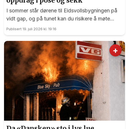
oppdrag i pose og sekk
I sommer står dørene til Eidsvollsbygningen på
vidt gap, og på tunet kan du risikere å møte
blide og hjelpsomme sommervikarer som mer
Publisert 19. juli 2026 kl. 19:16
enn gjerne guider deg.
+
Da «Dansken» sto i lys lue