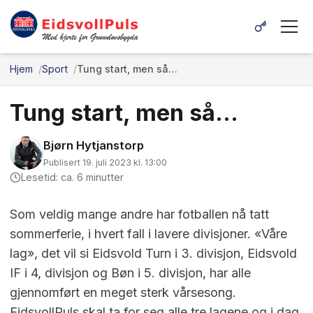
Hjem
Sport
Tung start, men så…
Tung start, men så…
Bjørn Hytjanstorp
Publisert 19. juli 2023 kl. 13:00
Lesetid: ca. 6 minutter
Som veldig mange andre har fotballen nå tatt
sommerferie, i hvert fall i lavere divisjoner. «Våre
lag», det vil si Eidsvold Turn i 3. divisjon, Eidsvold
IF i 4, divisjon og Bøn i 5. divisjon, har alle
gjennomført en meget sterk vårsesong.
EidsvollPuls skal ta for seg alle tre lagene og i dag