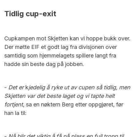
Tidlig cup-exit
Cupkampen mot Skjetten kan vi hoppe bukk over.
Der møtte EIF et godt lag fra divisjonen over
samtidig som hjemmelagets spillere langt fra
hadde sin beste dag på jobben.
-
Det er
k
jedelig å ryke ut av cupen så tidlig, men
Skjetten var det beste laget og vi tapte helt
fortjent
, sa en nøktern Berg etter oppgjøret, før
han la til:
-
Nå blir det viktig å få på plass en full tropp til