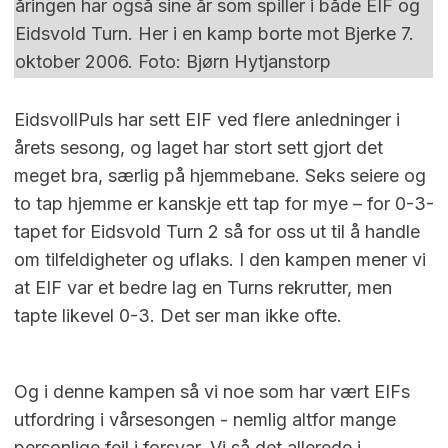
åringen har også sine år som spiller i både EIF og
Eidsvold Turn. Her i en kamp borte mot Bjerke 7.
oktober 2006. Foto: Bjørn Hytjanstorp
EidsvollPuls har sett EIF ved flere anledninger i
årets sesong, og laget har stort sett gjort det
meget bra, særlig på hjemmebane. Seks seiere og
to tap hjemme er kanskje ett tap for mye – for 0-3-
tapet for Eidsvold Turn 2 så for oss ut til å handle
om tilfeldigheter og uflaks. I den kampen mener vi
at EIF var et bedre lag en Turns rekrutter, men
tapte likevel 0-3. Det ser man ikke ofte.
Og i denne kampen så vi noe som har vært EIFs
utfordring i vårsesongen - nemlig altfor mange
personlige feil i forsvar. Vi så det allerede i