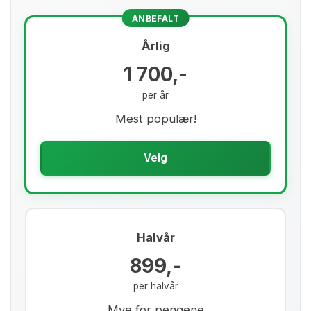
ANBEFALT
Årlig
1 700,-
per år
Mest populær!
Velg
Halvår
899,-
per halvår
Mye for pengene