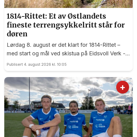
1814-Rittet: Et av Østlandets
fineste terrengsykkelritt står for
døren
Lørdag 8. august er det klart for 1814-Rittet –
med start og mål ved skistua på Eidsvoll Verk -
et ritt som har sine røtter tilbake til 1998.
Publisert 4. august 2026 kl. 10:05
+