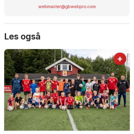
webmaster@gbwebpro.com
Les også
+