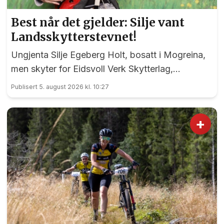
Best når det gjelder: Silje vant
Landsskytterstevnet!
Ungjenta Silje Egeberg Holt, bosatt i Mogreina,
men skyter for Eidsvoll Verk Skytterlag,
imponerte alle under onsdagens banefinale i
Publisert 5. august 2026 kl. 10:27
rekruttklassen under Landsskytterstevnet på
Lesja.
+