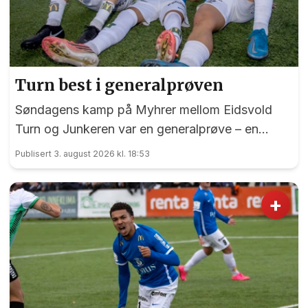
Turn best i generalprøven
Søndagens kamp på Myhrer mellom Eidsvold
Turn og Junkeren var en generalprøve – en
generalprøve før kommende helgs toppkamp på
Publisert 3. august 2026 kl. 18:53
Myhrer mellom Turn og Levanger.
+