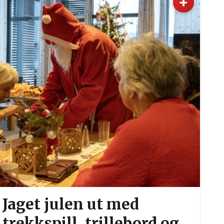
+
Jaget julen ut med
trekkspill, trillebord og