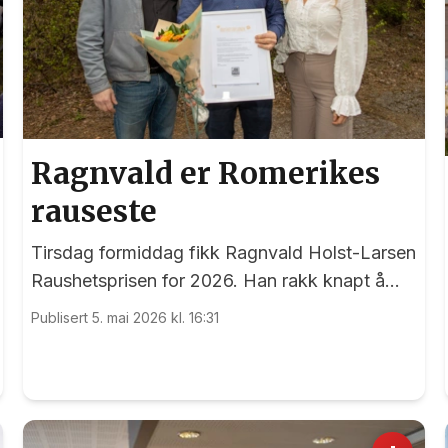
Ragnvald er Romerikes
rauseste
Tirsdag formiddag fikk Ragnvald Holst-Larsen
Raushetsprisen for 2026. Han rakk knapt å
takke før planen for halvparten av prispengene
Publisert 5. mai 2026 kl. 16:31
var lagt, og selvsagt skal de brukes på andre.