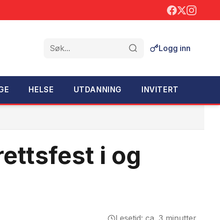
Logg inn
Søk
GE
HELSE
UTDANNING
INVITERT
ettsfest i og
Lesetid: ca. 3 minutter