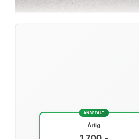
ANBEFALT
Årlig
1 700,-