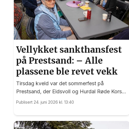
Vellykket sankthansfest
på Prestsand: – Alle
plassene ble revet vekk
Tirsdag kveld var det sommerfest på
Prestsand, der Eidsvoll og Hurdal Røde Kors
og Eidsvoll Frivilligsentral hadde gått sammen
Publisert 24. juni 2026 kl. 13:40
om en sankthansfeiring for hjemmeboende
eldre og pensjonister.