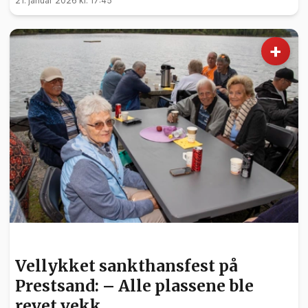
21. januar 2026 kl. 17:45
+
FRIVILLIGHET
Vellykket sankthansfest på
Prestsand: – Alle plassene ble
revet vekk