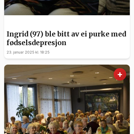
NYHETER
Ingrid (97) ble bitt av ei purke med
fødselsdepresjon
23. januar 2025 kl. 18:25
+