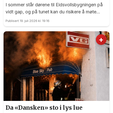
I sommer står dørene til Eidsvollsbygningen på
vidt gap, og på tunet kan du risikere å møte
blide og hjelpsomme sommervikarer som mer
Publisert 19. juli 2026 kl. 19:16
enn gjerne guider deg.
+
Da «Dansken» sto i lys lue