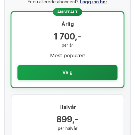
Er du allerede abonnent?
Logg inn her
ANBEFALT
Årlig
1 700,-
per år
Mest populær!
Velg
Halvår
899,-
per halvår