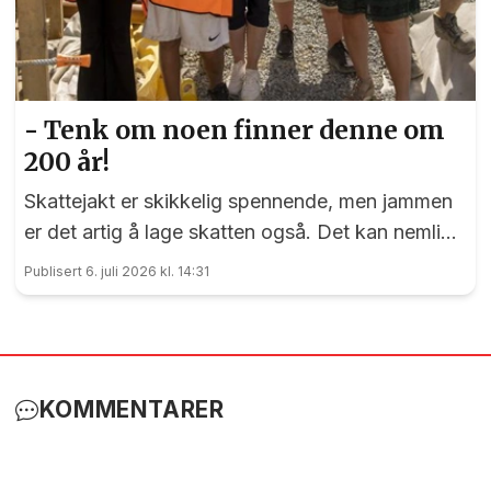
- Tenk om noen finner denne om
200 år!
Skattejakt er skikkelig spennende, men jammen
er det artig å lage skatten også. Det kan nemlig
elevene ved Vilberg barneskole skrive under på.
Publisert 6. juli 2026 kl. 14:31
Denne saken ble publisert for første gang 15. juni
2023
KOMMENTARER