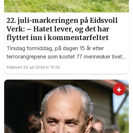
22. juli-markeringen på Eidsvoll
Verk: – Hatet lever, og det har
flyttet inn i kommentarfeltet
Tirsdag formiddag, på dagen 15 år etter
terrorangrepene som kostet 77 mennesker livet,
var det en sterk markering ved 22. juli-
Publisert 22. juli 2026 kl. 15:50
monumentet på Eidsvoll Verk.
+