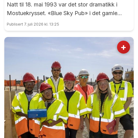
Natt til 18. mai 1993 var det stor dramatikk i
Mostuekrysset. «Blue Sky Pub» i det gamle
Autoimport-bygget sto plutselig i full fyr, og
Publisert 7. juli 2026 kl. 13:25
vegg-i-vegg hadde Børselars sitt våpenlager.
Kunne det går bra?
+