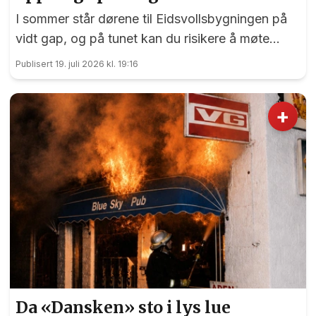
I sommer står dørene til Eidsvollsbygningen på
vidt gap, og på tunet kan du risikere å møte
blide og hjelpsomme sommervikarer som mer
Publisert 19. juli 2026 kl. 19:16
enn gjerne guider deg.
+
Da «Dansken» sto i lys lue