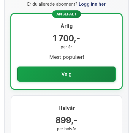
Er du allerede abonnent?
Logg inn her
ANBEFALT
Årlig
1 700,-
per år
Mest populær!
Velg
Halvår
899,-
per halvår