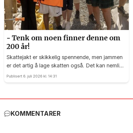
- Tenk om noen finner denne om
200 år!
Skattejakt er skikkelig spennende, men jammen
er det artig å lage skatten også. Det kan nemlig
elevene ved Vilberg barneskole skrive under på.
Publisert 6. juli 2026 kl. 14:31
Denne saken ble publisert for første gang 15. juni
2023
KOMMENTARER