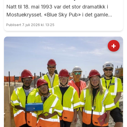
Natt til 18. mai 1993 var det stor dramatikk i
Mostuekrysset. «Blue Sky Pub» i det gamle
Autoimport-bygget sto plutselig i full fyr, og
Publisert 7. juli 2026 kl. 13:25
vegg-i-vegg hadde Børselars sitt våpenlager.
Kunne det går bra?
+