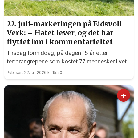
22. juli-markeringen på Eidsvoll
Verk: – Hatet lever, og det har
flyttet inn i kommentarfeltet
Tirsdag formiddag, på dagen 15 år etter
terrorangrepene som kostet 77 mennesker livet,
var det en sterk markering ved 22. juli-
Publisert 22. juli 2026 kl. 15:50
monumentet på Eidsvoll Verk.
+