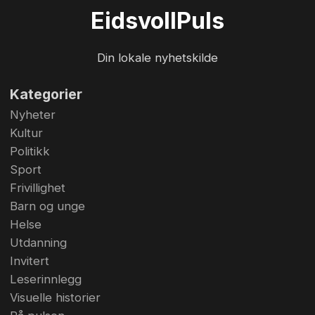
kirke. Der hadde Eidsvoll Musikkråd og seks
Eidsvoll
Puls
lokale kor invitert til en musikalsk reise som
strakk seg fra slutten av 1400-tallet til 2018.
Din lokale nyhetskilde
Eidsvoll Mannskor og deres nye dirigent
Alexander...
Kategorier
Nyheter
Kultur
Politikk
Sport
Frivillighet
Barn og unge
Helse
Utdanning
Invitert
Leserinnlegg
Visuelle historier