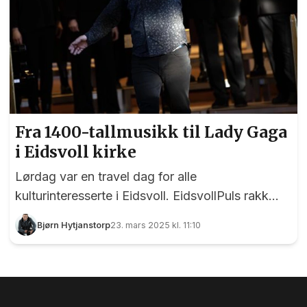
Fra 1400-tallmusikk til Lady Gaga
i Eidsvoll kirke
Lørdag var en travel dag for alle
kulturinteresserte i Eidsvoll. EidsvollPuls rakk
faktisk innom det meste, noe vi jobber hardt for
Bjørn Hytjanstorp
23. mars 2025 kl. 11:10
å få til i respekt for alle de som legger ned
utallige timer for å berike kulturlivet i
Grunnlovsbygda. Blant de mange aktivitetene
denne mars-lørdagen var korfesten i Eidsvoll