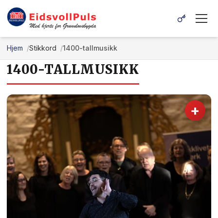
Hjem
Stikkord
1400-tallmusikk
1400-TALLMUSIKK
+